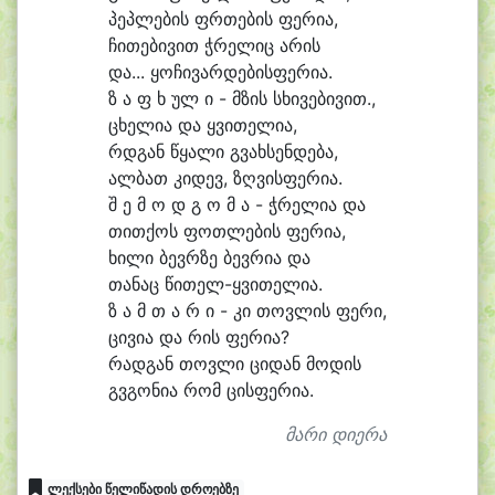
პეპ
ლე
ბის ფრთე
ბის ფე
რი
ა,
ჩი
თე
ბი
ვით ჭრე
ლიც ა
რის
და... ყოჩივარდებისფე
რი
ა.
ზ ა ფ ხ ულ ი - მზის სხი
ვე
ბი
ვით.,
ცხე
ლი
ა და ყვი
თე
ლი
ა,
რდგან წყა
ლი გვახ
სენ
დე
ბა,
ალ
ბათ კი
დევ, ზღვისფე
რი
ა.
შ ე მ ო დ გ ო მ ა - ჭრე
ლი
ა და
თით
ქოს ფოთ
ლე
ბის ფე
რი
ა,
ხი
ლი ბევრ
ზე ბევ
რი
ა და
თა
ნაც წითელ-ყვი
თე
ლი
ა.
ზ ა მ თ ა რ ი - კი თოვ
ლის ფე
რი,
ცი
ვი
ა და რის ფე
რი
ა?
რად
გან თოვ
ლი ცი
დან მო
დის
გვგო
ნი
ა რომ ცისფე
რი
ა.
მარი დიერა
ლექსები წელიწადის დროებზე