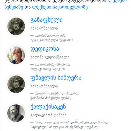
ბუნებაზე
და
ლექსები საქართველოზე
გაზაფხული
ვაჟა–ფშაველა
ბუნებამ გამოიღვიძა,
ადგა, გაცოცხლდა მკვდარია......
დედიკონა
ხათუნა გულიაშვილი
თუ როდისმე გაწყენინე
ახლა ვითხოვ პატიებას....
ფშავლის სიმღერა
ვაჟა–ფშაველა
მკვდარი ნუვისსა გგონივართ,
გრძნობა-მიხდილი ლეშია,...
ქალაქისაკენ
გალაკტიონ ტაბიძე
წავალ - იფიქრა, და ამ ფიქრთან გრიგალმა უმალ
სიცოცხლის ახლო გაიარა წყნარად, იდუმალ....