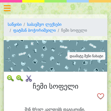
საწყისი
საბავშვო ლექსები
ფატმან ბოჭორიშვილი
ჩემი სოფელი
დაამატე შენი ნახატი
ჩემი სოფელი
შენ ჭრელ კალ
თებს და
გი
კოც
ნი,