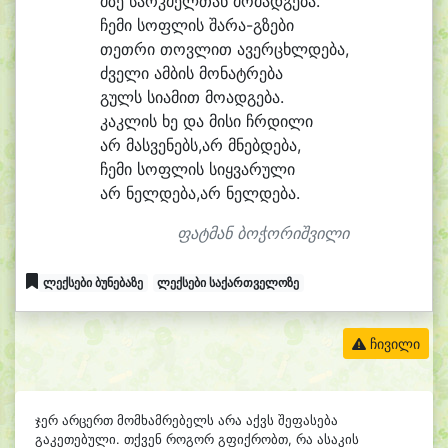
მზე სარკ
მელ
თან მო
მად
გე
ბა.
ჩე
მი სოფ
ლის შარა-გზები
თეთ
რი თოვ
ლით ა
ვერ
ცხლდე
ბა,
ძვე
ლი ამ
ბის მო
ნატ
რე
ბა
გულს სი
ა
მით მო
ად
გე
ბა.
კაკ
ლის ხე და მი
სი ჩრდი
ლი
არ მასვენებს,არ მნებ
დე
ბა,
ჩე
მი სოფ
ლის სიყ
ვა
რუ
ლი
არ ნელ
დე
ბა,არ ნელ
დე
ბა.
ფატმან ბოჭორიშვილი
ლექსები ბუნებაზე
ლექსები საქართველოზე
ჩივილი
ჯერ არცერთ მომხამრებელს არა აქვს შეფასება
გაკეთებული. თქვენ როგორ გფიქრობთ, რა ასაკის