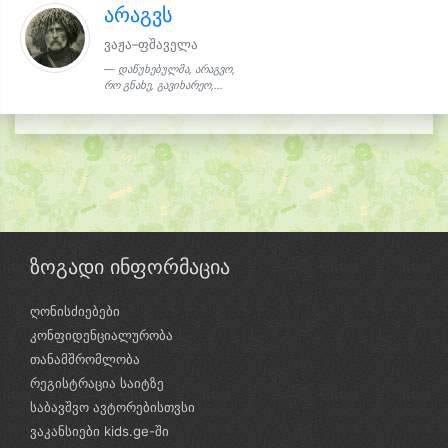
არაგვს
ვაჟა–ფშაველა
დაწუხებულმა, არაგვო,
რო გნახე, გავიხარეო,...
ზოგადი ინფორმაცია
ღონისძიებები
კონფიდენციალურობა
თანამშრომლობა
რეგისტრაცია საიტზე
საბავშვო ავტორებისთვსი
ვაკანსიები kids.ge-ში