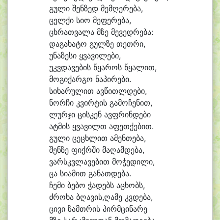
გუ
ლი შენ
ზედ მემ
ღე
რე
ბა,
ცელ
ქი სი
ო მე
ფე
რე
ბა,
ცხრათ
ვა
ლა მზე მე
ვედ
რე
ბა:
და
გა
ხა
ტო გულ
ზე თეთ
რი,
უ
ნა
ზე
სი ყვა
ვი
ლე
ბი,
უკვ
და
ვე
ბის წყა
როს წყა
ლით,
მო
გი
ქარ
გო ნა
პი
რე
ბი.
სი
ხა
რუ
ლით ავ
წითლ
დე
ბი,
ნორ
ჩი კვირ
ტის გა
მო
ჩე
ნით,
ლურ
ჯი ცის
კენ ავფ
რინ
დე
ბი
ატ
მის ყვა
ვილთ ა
ფეთ
ქე
ბით.
გუ
ლი ცე
ცხლით ა
მენ
თე
ბა,
შენ
ზე ფიქრ
ში მა
ღამ
დე
ბა,
ვარსკვ
ლა
ვე
ბით მო
ჭე
დი
ლი,
ცა სი
ა
მით გა
ნათ
დე
ბა.
ჩე
მი ბე
ბო ჭა
დებს ა
ცხობს,
ძრო
ხა ბღავის,ღამე კვდე
ბა,
ცი
ვი ზამთ
რის პირმ
ცი
ნა
რე