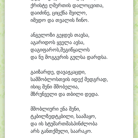
ქრის
ტე ღმერ
თის და
ლოც
ვი
თა,
და
ი
ძი
ნე, ციცქ
ნა შვი
ლო,
ი
მე
დო და თვა
ლის ჩი
ნო.
ან
გე
ლო
ზი გეჯ
დეს თავ
სა,
ა
გა
რი
დოს ყვე
ლა ავ
სა,
დაგიფაროს,შეგიწყალოს
და ნუ მოგგვ
რის გულ
სა დარდ
სა.
გა
ი
ზარ
დე, და
ვაჟ
კაც
დი,
სამ
შობ
ლოსთ
ვის ი
დექ მედგ
რად,
ი
სიც შე
ნი მშო
ბე
ლი
ა,
მზრუნ
ვე
ლი და თბი
ლი დე
და.
მშობ
ლი
უ
რი ე
ნა შე
ნი,
ტკბილ
ზედტკ
ბი
ლი, სა
ა
მა
ყო,
და ის სტუ
მართ
მას
პინძ
ლო
ბა
არს განთქ
მუ
ლი, სა
ა
რა
კო.