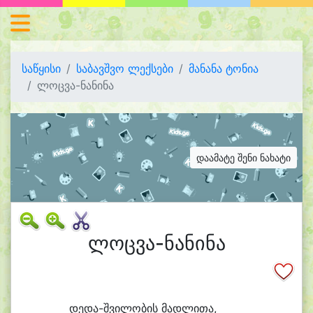
საწყისი
საბავშვო ლექსები
მანანა ტონია
ლოცვა-ნანინა
დაამატე შენი ნახატი
ლოცვა-ნანინა
დე
და-შვი
ლობის მად
ლი
თა,