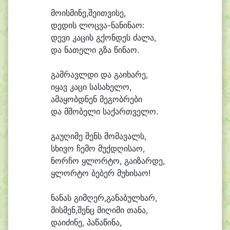
მოისმინე,შეითვისე,
დე
დის ლოცვა-ნა
ნინაო:
დე
ვი კა
ცის გქონ
დეს ძა
ლა,
და ნა
თე
ლი გზა წი
ნა
ო.
გამ
რავლ
დი და გა
ი
ხა
რე,
ი
ყავ კა
ცი სა
სა
ხე
ლო,
ა
მა
ყობდ
ნენ მე
გობ
რე
ბი
და მშო
ბე
ლი სა
ქართ
ვე
ლო.
გა
უ
ღი
მე შენს მო
მა
ვალს,
სხი
ვო ჩე
მო მუქ
დღი
სა
ო,
ნორ
ჩო ყლორ
ტო, გა
ი
ზარ
დე,
ყლორ
ტო ბე
ბერ მუ
ხი
სა
ო!
ნა
ნას გიმღერ,განაბულხარ,
მისმენ,შენც მი
ღი
მი თა
ნა,
და
ი
ძი
ნე, პა
წა
წი
ნა,