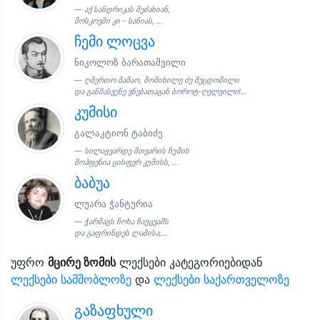
აქ სანდრიკას მეძახიან,
მოსკოვში კი - სანიას, ...
ჩემი ლოცვა
ნიკოლოზ ბარათაშვილი
ღმერთო მამაო, მომიხილე ძე შეცდომილი
და განმასვენე ვნებათაგან ბოროტ-ღელვილი!...
კუმისი
გალაკტიონ ტაბიძე
სილაჟვარდე მთვარის ჩუმის
მოჰფენია ცისფერ კუმისს, ...
ბაბუა
ლუარა ჭანტურია
ჭარმაგს ჩოხა ჩაუცვამს
და გაფრინდეს ლამისა;...
უფრო
მცირე ზომის
ლექსები კატეგორიებიდან
ლექსები სამშობლოზე
და
ლექსები საქართველოზე
გაზაფხული