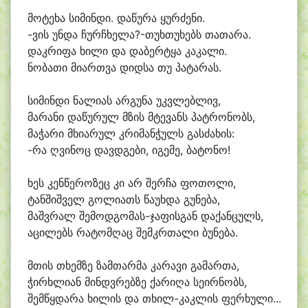
მო
ტე
ხა სი
მინ
დი. და
წუ
რა ყურ
ძე
ნი.
-ვის უნ
და ჩურჩხელა?-თუხთუხებს თა
თა
რა.
დაკ
რი
ფა ხი
ლი და და
ბერ
ტყა კა
კა
ლი.
ნო
ბა
თი მი
ართ
ვა დიდ
სა თუ პა
ტა
რას.
სი
მინ
დი ნა
ლი
ას არ
გუ
ნა უკვ
ლებ
ლივ,
მა
რა
ნი და
წუ
რულ მზის მტე
ვანს პატ
რო
ნობს,
მა
ჭა
რი მხი
ა
რულ კრი
მან
ჭულს გას
ძა
ხის:
-რა ღვი
ნოც დავდ
გე
ბი, ი
გე
მე, ბა
ტო
ნო!
ხეს კენ
წე
რო
ზეც კი არ შერ
ჩა ფო
თო
ლი,
ტან
შიშ
ველ გო
ლი
ათს წა
უხ
და გუ
ნე
ბა,
მაშვ
რალ შემოდგომას-ჯაფისგან და
ქან
ცულს,
ა
ცი
ლებს რა
ტომ
ღაც შემკრ
თა
ლი ბუ
ნე
ბა.
მთის თხემ
ზე ზამ
თარ
მა კა
რა
ვი გა
მარ
თა,
ჭირხ
ლი
ან მინდვ
რებ
ზე ქა
რი
ღა სე
ირ
ნობს,
შემ
წყდა
რა ხი
ლის და თხილ-კაკლის ფერ
ხუ
ლი...