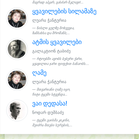
მაგრად აჰკარ, გასძარ მკლავი!...
ყვავილების სილამაზე
ლუარა ჭანტურია
ნისლი ყელზე მოხვევია,
ზამბახსა და შროშანს;...
ატმის ყვავილები
გალაკტიონ ტაბიძე
რტოებში ავობს ბებერი ქარი,
ყვავილთა ჯარი ფიფქით ბანაობს....
ღამე
ლუარა ჭანტურია
მთვარიანი ღამე იყო,
ჩიტი ტყეში სტვენდა...
ვაი დედასა!
ნოდარ დუმბაძე
ტყეში გაისმა კიკინი,
შეიძრა მთები სურების,...