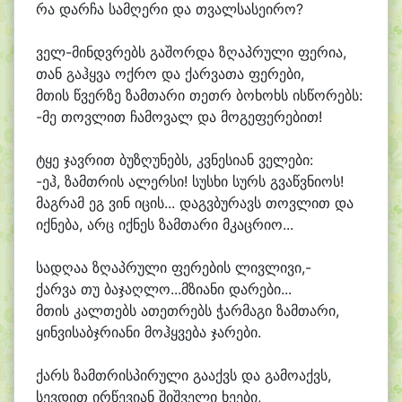
რა დარ
ჩა სამ
ღე
რი და თვალ
სა
სე
ი
რო?
ველ-მინდვრებს გა
შორ
და ზღაპ
რუ
ლი ფე
რი
ა,
თან გაჰყ
ვა ოქ
რო და ქარ
ვა
თა ფე
რე
ბი,
მთის წვერ
ზე ზამ
თა
რი თეთრ ბო
ხოხს ის
წო
რებს:
-მე თოვ
ლით ჩა
მო
ვალ და მოგეფე
რე
ბით!
ტყე ჯავ
რით ბუ
ზღუ
ნებს, კვნე
სი
ან ვე
ლე
ბი:
-ეჰ, ზამთ
რის ა
ლერ
სი! სუს
ხი სურს გვაწვ
ნი
ოს!
მაგ
რამ ეგ ვინ ი
ცის... დაგვ
ბუ
რავს თოვ
ლით და
იქ
ნე
ბა, არც იქ
ნეს ზამ
თა
რი მკაც
რი
ო...
სა
დღა
ა ზღაპ
რუ
ლი ფე
რე
ბის ლივ
ლი
ვი,-
ქარ
ვა თუ ბაჯაღლო...მზიანი და
რე
ბი...
მთის კალ
თებს ა
თეთ
რებს ჭარ
მა
გი ზამ
თა
რი,
ყინ
ვი
საბჯ
რი
ა
ნი მოჰყ
ვე
ბა ჯა
რე
ბი.
ქარს ზამთ
რისპირული გა
აქვს და გა
მო
აქვს,
სევ
დით ირ
წე
ვი
ან შიშ
ვე
ლი ხე
ე
ბი,