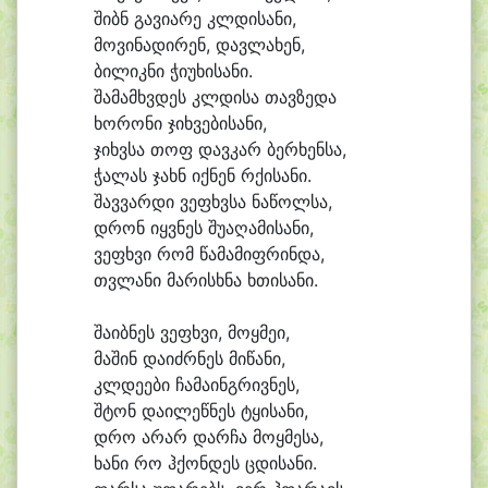
შიბნ გა
ვი
ა
რე კლდი
სა
ნი,
მო
ვი
ნა
დი
რენ, დავ
ლა
ხენ,
ბი
ლიკ
ნი ჭი
უ
ხი
სა
ნი.
შა
მამხვ
დეს კლდი
სა თავ
ზე
და
ხო
რო
ნი ჯიხ
ვე
ბი
სა
ნი,
ჯიხვ
სა თოფ დავ
კარ ბერ
ხენ
სა,
ჭა
ლას ჯახნ იქ
ნენ რქი
სა
ნი.
შავ
ვარ
დი ვე
ფხვსა ნა
წოლ
სა,
დრონ იყვ
ნეს შუ
ა
ღა
მი
სა
ნი,
ვე
ფხვი რომ წა
მა
მიფ
რინ
და,
თვლა
ნი მა
რისხ
ნა ხთი
სა
ნი.
შა
იბ
ნეს ვე
ფხვი, მოყ
მე
ი,
მა
შინ და
იძრ
ნეს მი
წა
ნი,
კლდე
ე
ბი ჩა
მა
ინგ
რივ
ნეს,
შტონ და
ი
ლეწ
ნეს ტყი
სა
ნი,
დრო ა
რარ დარ
ჩა მოყ
მე
სა,
ხა
ნი რო ჰქონ
დეს ცდი
სა
ნი.