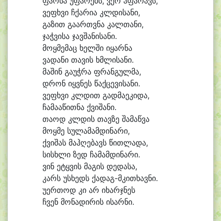
ფარ
სა უ
ფა
რებს, ვერ ჰფა
რავს,
ვე
ფხვი ჩქა
რი
ა კლდი
სა
ნი,
გა
ზით გა
ართვ
ნა კალ
თა
ნი,
ჯაჭ
ვი
სა ჯავ
შა
ნი
სა
ნი.
მოყ
მემაც ხელ
ში ი
ყარ
ნა
ვა
და
ნი თა
ვის ხმლი
სა
ნი.
მა
შინ გა
უჭ
რა ფრან
გულ
მა,
დრონ იყვ
ნეს წაქ
ცე
ვი
სა
ნი.
ვე
ფხვი კლდით გად
მა
ე
კი
და,
ჩა
მა
ა
წით
ნა ქვი
შა
ნი.
თა
ოდ კლდის თავ
ზე შა
მაწ
ვა
მოყ
მე სუ
ლა
მამ
დი
ნა
რი,
ქვი
შას მაჰ
ღე
ბავს წით
ლა
და,
სისხ
ლი ზედ ჩა
მამ
დი
ნა
რი.
ვინ ე
ტყვის მა
გის დე
და
სა,
კარს უს
ხედს ქადაგ-მკითხავნი.
უ
ერ
თოდ კი არ ი
ხარჯ
ნეს
ჩვენ მო
ნა
დი
რის ი
სარ
ნი.