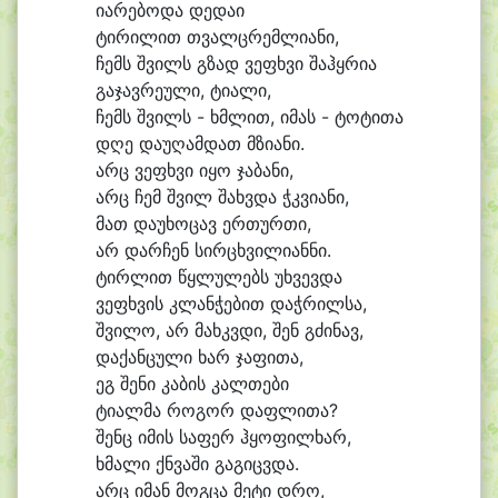
ი
ა
რე
ბო
და დე
და
ი
ტი
რი
ლით თვალც
რემ
ლი
ა
ნი,
ჩემს შვილს გზად ვე
ფხვი შაჰყ
რი
ა
გა
ჯავ
რე
უ
ლი, ტი
ა
ლი,
ჩემს შვილს - ხმლით, ი
მას - ტო
ტი
თა
დღე და
უ
ღამ
დათ მზი
ა
ნი.
არც ვე
ფხვი ი
ყო ჯა
ბა
ნი,
არც ჩემ შვილ შახვ
და ჭკვი
ა
ნი,
მათ და
უ
ხო
ცავ ერ
თურ
თი,
არ დარ
ჩენ სირ
ცხვი
ლი
ან
ნი.
ტირ
ლით წყლუ
ლებს უხ
ვევ
და
ვე
ფხვის კლან
ჭე
ბით დაჭ
რილ
სა,
შვი
ლო, არ მახკვ
დი, შენ გძი
ნავ,
და
ქან
ცუ
ლი ხარ ჯა
ფი
თა,
ეგ შე
ნი კა
ბის კალ
თე
ბი
ტი
ალ
მა რო
გორ დაფ
ლი
თა?
შენც ი
მის სა
ფერ ჰყო
ფილ
ხარ,
ხმა
ლი ქნვა
ში გა
გიცვ
და.
არც ი
მან მოგ
ცა მე
ტი დრო,