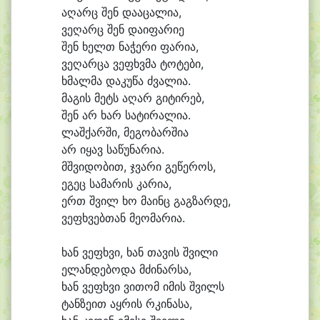
ა
ღარც შენ და
ა
ცა
ლი
ა,
ვე
ღარც შენ და
ი
ფა
რი
ე
შენ ხელთ ნა
ჭე
რი ფა
რი
ა,
ვე
ღარცა ვე
ფხვმა ტო
ტე
ბი,
ხმალ
მა და
კუ
წა ძვა
ლი
ა.
მა
გის მეტს ა
ღარ გი
ტი
რებ,
შენ არ ხარ სა
ტი
რა
ლი
ა.
ლაშ
ქარ
ში, მე
გო
ბარ
ში
ა
არ ი
ყავ სა
წუ
ნა
რი
ა.
მშვი
დო
ბით, ჯვა
რი გე
წე
როს,
ე
გეც სა
მა
რის კა
რი
ა,
ერთ შვილ ხო მა
ინც გაგ
ზარ
დე,
ვე
ფხვებ
თან მე
ო
მა
რი
ა.
ხან ვე
ფხვი, ხან თა
ვის შვი
ლი
ე
ლან
დე
ბო
და მძი
ნარ
სა,
ხან ვე
ფხვი ვი
თომ ი
მის შვილს
ტან
ზე
ით აყ
რის რკი
ნა
სა,