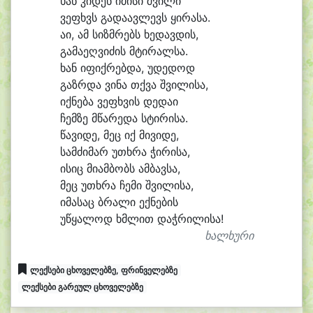
ხან კი
დენ ი
მისი შვი
ლი
ვე
ფხვს გა
და
ავ
ლევს ყი
რა
სა.
ა
ი, ამ სიზმ
რებს ხე
დავ
დის,
გა
მა
ეღ
ვი
ძის მტი
რალ
სა.
ხან ი
ფიქ
რებ
და, უ
დე
დოდ
გაზრ
და ვი
ნა თქვა შვი
ლისა,
იქ
ნე
ბა ვე
ფხვის დე
და
ი
ჩემ
ზე მწა
რე
და სტი
რი
სა.
წა
ვი
დე, მეც იქ მი
ვი
დე,
სამ
ძი
მარ უ
თხრა ჭი
რი
სა,
ი
სიც მი
ამ
ბობს ამ
ბავ
სა,
მეც უ
თხრა ჩე
მი შვი
ლისა,
ი
მასაც ბრა
ლი ექ
ნე
ბის
უ
წყა
ლოდ ხმლით დაჭ
რი
ლი
სა!
ხალხური
ლექსები ცხოველებზე, ფრინველებზე
ლექსები გარეულ ცხოველებზე