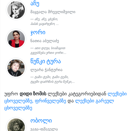
აჩუ
მაყვალა მრევლიშვილი
აჩუ, აჩუ, ცხენო,
პაპას ყავარჯენო, ...
ჯორი
ნათია აბულაძე
ათი დღეა, სიამაყით
გვეუბნება ერთი ჯორი:...
წუწკი ტურა
ლუარა ჭანტურია
ტაში-ტუში, ტაში-ტუში,
ტყეში დაძრწის ტურა წუწკი,...
უფრო
დიდი ზომის
ლექსები კატეგორიებიდან
ლექსები
ცხოველებზე, ფრინველებზე
და
ლექსები გარეულ
ცხოველებზე
ობოლი
ვაჟა–ფშაველა