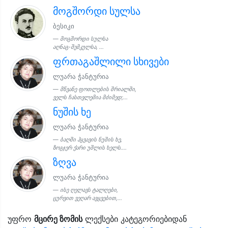
მოგშორდი სულსა
ბესიკი
მოგშორდი სულსა
აღნაგ-შემკულსა, ...
ფრთაგაშლილი სხივები
ლუარა ჭანტურია
მწვანე ფოთლების შრიალში,
ველს ჩასთვლემია მძიმედ;...
ნუშის ხე
ლუარა ჭანტურია
ბაღში ჰყვავის ნუშის ხე,
ზოგჯერ ქარი უშლის ხელს....
ზღვა
ლუარა ჭანტურია
ისე ღელავს ტალღები,
ცურვით ვეღარ ავყვებით,...
უფრო
მცირე ზომის
ლექსები კატეგორიებიდან