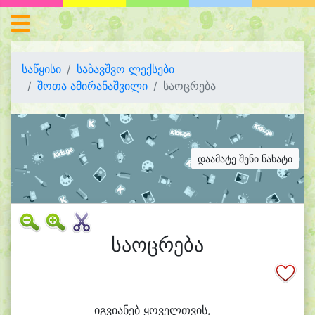
საწყისი
საბავშვო ლექსები
შოთა ამირანაშვილი
საოცრება
დაამატე შენი ნახატი
საოცრება
იგ
ვი
ა
ნებ ყო
ველთ
ვის,