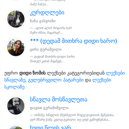
ბაბუ ბაბუა,...
კურდღლები
ნანა გასვიანი
-ალო! ალო! როგორა ხარ
ჩემო ძმაო, ნაცარავ?...
*** (დედამ მითხრა დიდი ხარო)
ცირა ტურაშვილი
დედამ მითხრა დიდი ხარო,
წითელ კაბას მაცმევს,...
უფრო
დიდი ზომის
ლექსები კატეგორიებიდან
ლექსები
სწავლაზე
,
გულუბრყვილო პატარები
და
ლექსები
სკოლაზე
სწავლა მოსწავლეთა
დავით გურამიშვილი
ისმინე, სწავლის მძებნელო! მოყევ დავითის მცნებასა,
ჯერ მწარე ჭამე, კვლავ ტკბილი, თუ ეძებ გემოვნებასა;...
ხუთი წლის ვარ...