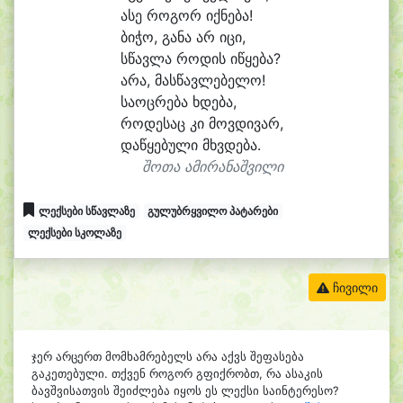
ა
სე რო
გორ იქ
ნე
ბა!
ბი
ჭო, გა
ნა არ ი
ცი,
სწავ
ლა რო
დის ი
წყე
ბა?
ა
რა, მას
წავ
ლე
ბე
ლო!
სა
ოც
რე
ბა ხდე
ბა,
რო
დე
საც კი მოვ
დი
ვარ,
და
წყე
ბუ
ლი მხვდე
ბა.
შოთა ამირანაშვილი
ლექსები სწავლაზე
გულუბრყვილო პატარები
ლექსები სკოლაზე
ჩივილი
ჯერ არცერთ მომხამრებელს არა აქვს შეფასება
გაკეთებული. თქვენ როგორ გფიქრობთ, რა ასაკის
ბავშვისათვის შეიძლება იყოს ეს ლექსი საინტერესო?