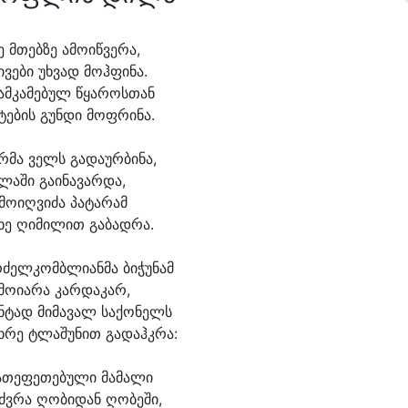
ე მთებ
ზე ა
მო
იწ
ვე
რა,
ი
ვე
ბი უხ
ვად მოჰ
ფი
ნა.
ამ
კა
მე
ბულ წყა
როს
თან
ტე
ბის გუნ
დი მოფ
რი
ნა.
არ
მა ველს გა
და
ურ
ბი
ნა,
ლა
ში გა
ი
ნა
ვარ
და,
მო
იღ
ვი
ძა პა
ტა
რამ
ხე ღი
მი
ლით გა
ბად
რა.
რძელ
კომბ
ლი
ან
მა ბი
ჭუ
ნამ
მო
ი
ა
რა კარ
და
კარ,
ნ
ტად მი
მა
ვალ სა
ქო
ნელს
ხ
რე ტლა
შუ
ნით გა
დაჰკ
რა:
ა
თე
ფე
თე
ბუ
ლი მა
მა
ლი
ძვ
რა ღო
ბი
დან ღო
ბე
ში,