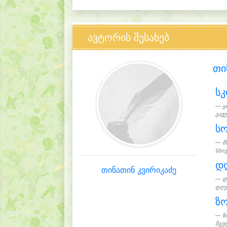
ავტორის შესახებ
თი
ს
ყ
გავუ
ს
მ
სხივ
დღ
თინათინ კვირიკაძე
დ
დღეს
ზ
ზ
მგელ