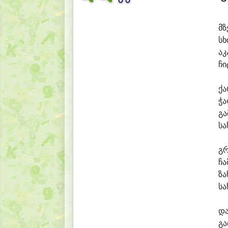
მზ
სხ
ა
კ
ჩი
ქ
ჭა
გა
სა
გ
ჩა
ზა
სა
დ
გა