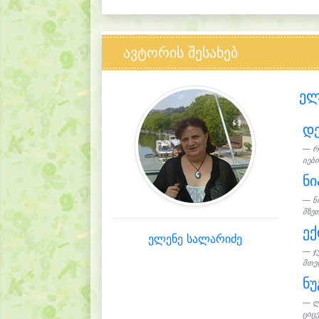
ავტორის შესახებ
ელ
დ
რ
იები
ნი
ნ
მზეთ
ექ
ელენე სალარიძე
ჯ
მთელ
ნუ
ლ
ციც