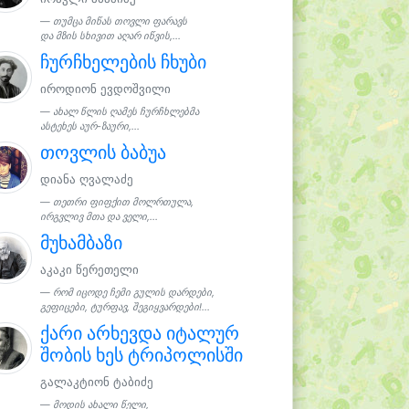
თუმცა მიწას თოვლი ფარავს
და მზის სხივით აღარ იწვის,...
ჩურჩხელების ჩხუბი
იროდიონ ევდოშვილი
ახალ წლის ღამეს ჩურჩხლებმა
ასტეხეს აურ-ზაური,...
თოვლის ბაბუა
დიანა ღვალაძე
თეთრი ფიფქით მოლრთულა,
ირგვლივ მთა და ველი,...
მუხამბაზი
აკაკი წერეთელი
რომ იცოდე ჩემი გულის დარდები,
გეფიცები, ტურფავ, შეგიყვარდები!...
ქარი არხევდა იტალურ
შობის ხეს ტრიპოლისში
გალაკტიონ ტაბიძე
მოდის ახალი წელი,