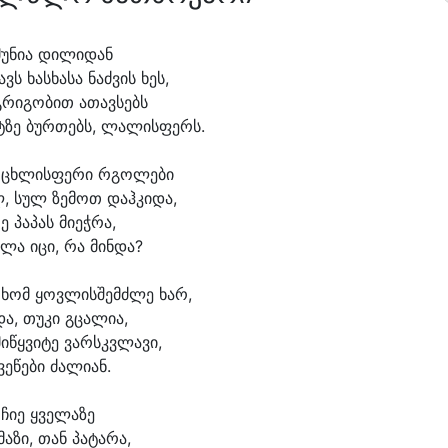
მუ
ნი
ა დი
ლი
დან
ვს ხას
ხა
სა ნაძ
ვის ხეს,
გ
რი
გო
ბით ა
თავ
სებს
ტ
ზე ბურ
თებს, ლა
ლის
ფერს.
რ
ცხლის
ფე
რი რგო
ლე
ბი
, სულ ზე
მოთ დაჰ
კი
და,
ე პა
პას მი
ეჭ
რა,
ლა ი
ცი, რა მინ
და?
 ხომ ყოვ
ლის
შემძ
ლე ხარ,
და, თუ
კი გცა
ლი
ა,
მი
წყვი
ტე ვარსკვ
ლა
ვი,
ვე
წე
ბი ძა
ლი
ან.
რ
ჩი
ე ყვე
ლა
ზე
მა
ზი, თან პა
ტა
რა,