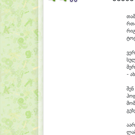
თა
რთა
რი
ტო
ვე
სულ
მე
რ
- ახ
შენ
ჰო
მო
გეხ
ა
ა
ლა