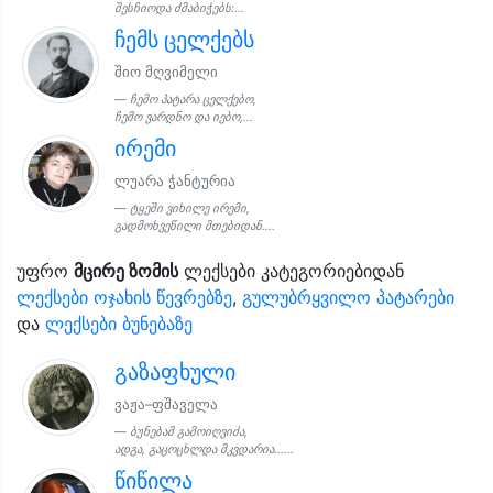
შესჩიოდა ძმაბიჭებს:...
ჩემს ცელქებს
შიო მღვიმელი
ჩემო პატარა ცელქებო,
ჩემო ვარდნო და იებო,...
ირემი
ლუარა ჭანტურია
ტყეში ვიხილე ირემი,
გადმოხვეწილი მთებიდან....
უფრო
მცირე ზომის
ლექსები კატეგორიებიდან
ლექსები ოჯახის წევრებზე
,
გულუბრყვილო პატარები
და
ლექსები ბუნებაზე
გაზაფხული
ვაჟა–ფშაველა
ბუნებამ გამოიღვიძა,
ადგა, გაცოცხლდა მკვდარია......
წიწილა