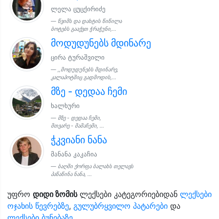
ლელა ცუცქირიძე
წვიმს და დახტის წიწილა
ბოტებს გააქვთ ჭრაჭუნი,...
მოდუდუნებს მდინარე
ცირა ტურაშვილი
,,მოდუდუნებს მდინარე,
კალაპოტშიც გადმოდის,...
მზე - დედაა ჩემი
ხალხური
მზე - დედაა ჩემი,
მთვარე - მამაჩემი, ...
ჭკვიანი ნანა
მანანა კაკაჩია
ბაღში ქორფა ბალახს თელავს
პაწაწინა ნანა, ...
უფრო
დიდი ზომის
ლექსები კატეგორიებიდან
ლექსები
ოჯახის წევრებზე
,
გულუბრყვილო პატარები
და
ლექსები ბუნებაზე