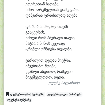
ე
ფე
რე
ბი
ან ბა
ღებს,
ნი
ნო სარკ
მელ
თან დამდ
გა
რა,
ფან
ჯა
რას ფრ
თხი
ლად ა
ღებს
და შორს, მა
ღალ მთებს
გასც
ქე
რის,
ნის
ლი რომ ჰბუ
რავთ თავ
ზე,
პა
ტა
რა ნი
ნოს უ
ეც
რად
ცრემ
ლი უჩნ
დე
ბა თვალ
ზე.
ტი
რი
ლით დე
დას მი
ეჭ
რა,
იწ
ვე
ბი
ა
ნო მთე
ბი,
კვამ
ლი ას
დი
თო, რამ
დე
ნი,
მი
ვეშ
ვე
ლო
თო, დე
დი.
ელენე სალარიძე
ლექსები ოჯახის წევრებზე
გულუბრყვილო პატარები
ლექსები ბუნებაზე