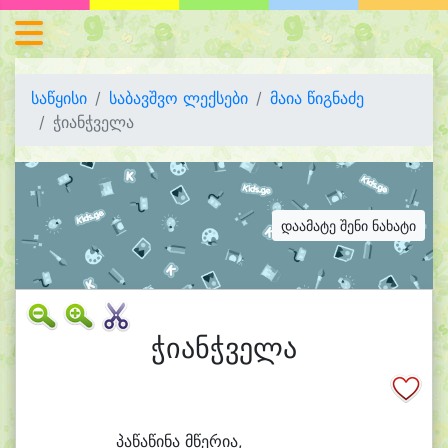
საწყისი
საბავშვო ლექსები
მაია წიგნაძე
ჭიანჭველა
დაამატე შენი ნახატი
ჭიანჭველა
პა
წა
წი
ნა მწე
რი
ა,