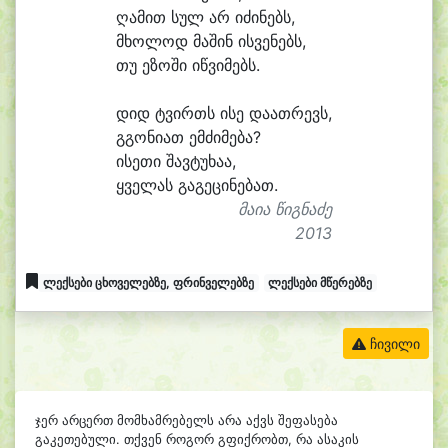
ღა
მით სულ არ ი
ძი
ნებს,
მხო
ლოდ მა
შინ ის
ვე
ნებს,
თუ ე
ზო
ში იწ
ვი
მებს.
დიდ ტვირთს ი
სე და
ათ
რევს,
გგო
ნი
ათ ემ
ძი
მე
ბა?
ი
სეთი შავ
ტუ
ხა
ა,
ყვე
ლას გა
გე
ცი
ნე
ბათ.
მაია წიგნაძე
2013
ლექსები ცხოველებზე, ფრინველებზე
ლექსები მწერებზე
ჩივილი
ჯერ არცერთ მომხამრებელს არა აქვს შეფასება
გაკეთებული. თქვენ როგორ გფიქრობთ, რა ასაკის