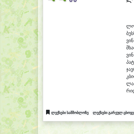
ლ
ბუს
ვინ
მხა
ვინ
პატ
ჯავ
კბი
ლა
რი
ლექსები სამშობლოზე
ლექსები გარეულ ცხოვ