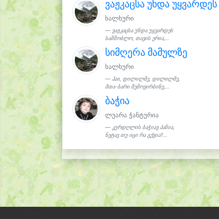
ვაჟკაცსა უნდა უყვარდეს
ხალხური
ვაჟკაცსა უნდა უყვარდეს
სამშობლო, თავის ერია,...
სიმღერა მამულზე
ხალხური
ჰაი, დილილმე, დილილმე,
მთა-ბარი შემოვირბინე,...
ბაჭია
ლუარა ჭანტურია
კურდღლის ბაჭიავ პაწია,
ნეტავ თუ იცი რა გქვია?...