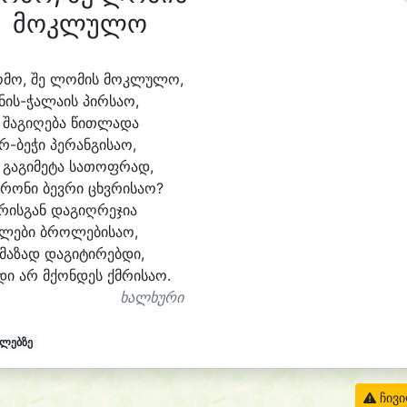
მოკლულო
ო
მო, შე ლო
მის მოკ
ლუ
ლო,
ნის-ჭალაის პირ
სა
ო,
 შა
გი
ღე
ბა წით
ლა
და
რ-ბეჭი პე
რან
გი
სა
ო,
 გა
გი
მე
ტა სა
თოფ
რად,
რო
ნი ბევ
რი ცხვრი
სა
ო?
რის
გან და
გიღ
რე
ჯი
ა
ლე
ბი ბრო
ლე
ბი
სა
ო,
მა
ზად და
გი
ტი
რებ
დი,
დი არ მქონ
დეს ქმრი
სა
ო.
ხალხური
ელებზე
ჩივ