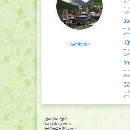
ლ
ბუსნ
ან
ა
ყირმ
სე
ხალხური
ს
ტუჩ
ბი
ბ
დაურ
გუ
გ
ვით 
„ფისუნია მუსი“
ნახატის ავტორი:
გაბრიელი
(8 წლის)