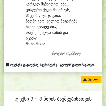
კარ
გად შემ
ხე
დეთ, ა
ბა...
ცის
ფე
რი ქუ
დი მა
ხუ
რავს,
მაც
ვი
ა ლურ
ჯი კა
ბა.
ბაღ
ში ვარ, ხე
ლით მა
ტა
რებს
ჩვე
ნი მე
ბა
ღე ძი
ა,
თავ
ზე პე
პე
ლა მა
ზის და
ი
ცით?
მე ი
ა მქვი
ა.
ნოდარ დუმბაძე
ლექსები ყვავილებზე, მცენარეებზე
გულუბრყვილო პატარები
ჩივილი
ლექსი 3 ~ 8 წლის ბავშვებისათვის