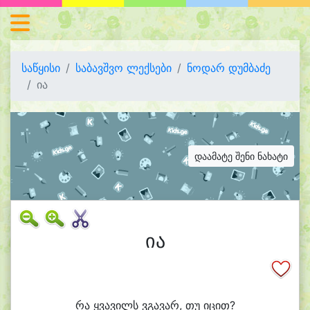
საწყისი
საბავშვო ლექსები
ნოდარ დუმბაძე
ია
დაამატე შენი ნახატი
ია
რა ყვა
ვილს ვგა
ვარ, თუ ი
ცით?