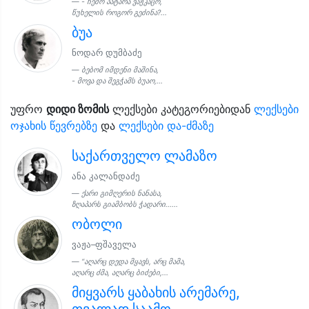
- ჩემო პატარა ვაჟკაცო,
წუხელის როგორ გეძინა?...
ბუა
ნოდარ დუმბაძე
ბებომ იმდენი მაშინა,
- მოვა და შეგჭამს ბუაო,...
უფრო
დიდი ზომის
ლექსები კატეგორიებიდან
ლექსები
ოჯახის წევრებზე
და
ლექსები და-ძმაზე
საქართველო ლამაზო
ანა კალანდაძე
ქარი გიმღერის ნანასა,
ზღაპარს გიამბობს ჭადარი......
ობოლი
ვაჟა–ფშაველა
“აღარც დედა მყავს, არც მამა,
აღარც ძმა, აღარც ბიძები,...
მიყვარს ყაბახის არემარე,
თვალად საამო