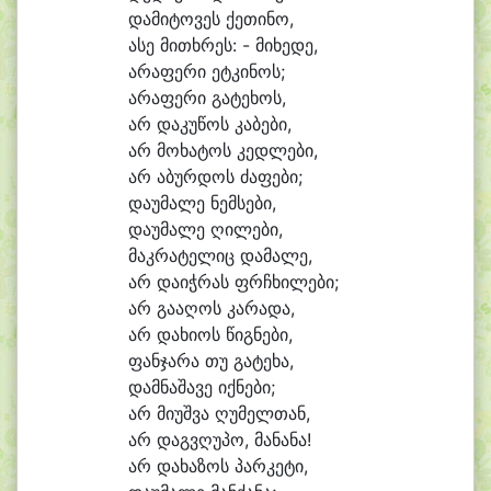
და
მი
ტო
ვეს ქე
თი
ნო,
ა
სე მი
თხრეს: - მი
ხე
დე,
ა
რა
ფე
რი ეტ
კი
ნოს;
ა
რა
ფე
რი გა
ტე
ხოს,
არ და
კუ
წოს კა
ბე
ბი,
არ მო
ხა
ტოს კედ
ლე
ბი,
არ ა
ბურ
დოს ძა
ფე
ბი;
და
უ
მა
ლე ნემ
სე
ბი,
და
უ
მა
ლე ღი
ლე
ბი,
მაკ
რა
ტე
ლიც და
მა
ლე,
არ და
იჭ
რას ფრ
ჩხი
ლე
ბი;
არ გა
ა
ღოს კა
რა
და,
არ და
ხი
ოს წიგ
ნე
ბი,
ფან
ჯა
რა თუ გა
ტე
ხა,
დამ
ნა
შა
ვე იქ
ნე
ბი;
არ მი
უშ
ვა ღუ
მელ
თან,
არ დაგვ
ღუ
პო, მა
ნა
ნა!
არ და
ხა
ზოს პარ
კე
ტი,