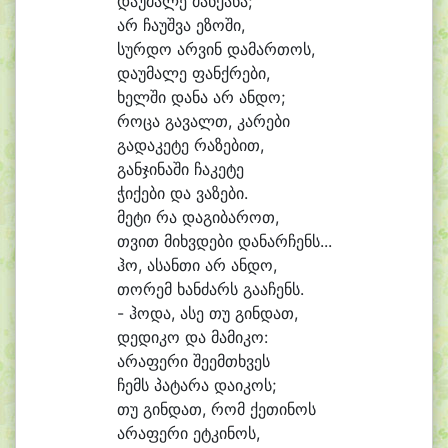
და
უ
მა
ლე მან
ქა
ნა;
არ ჩა
უშ
ვა ე
ზო
ში,
სურ
დო არ
ვინ და
მარ
თოს,
და
უ
მა
ლე ფანქ
რე
ბი,
ხელ
ში და
ნა არ ან
დო;
რო
ცა გა
ვალთ, კა
რე
ბი
გა
და
კე
ტე რა
ზე
ბით,
გან
ჯი
ნა
ში ჩა
კე
ტე
ჭი
ქე
ბი და ვა
ზე
ბი.
მე
ტი რა და
გი
ბა
როთ,
თვით მიხვ
დე
ბი და
ნარჩენს...
ჰო, ა
სან
თი არ ან
დო,
თო
რემ ხან
ძარს გა
ა
ჩენს.
- ჰო
და, ა
სე თუ გინ
დათ,
დე
დი
კო და მა
მი
კო:
ა
რა
ფე
რი შე
ემ
თხვეს
ჩემს პა
ტა
რა და
ი
კოს;
თუ გინ
დათ, რომ ქე
თი
ნოს
ა
რა
ფე
რი ეტ
კი
ნოს,