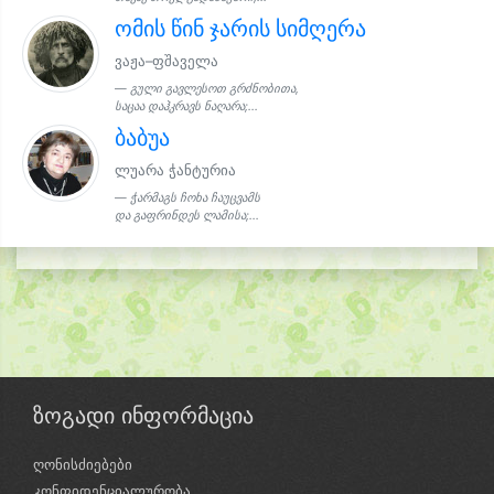
ომის წინ ჯარის სიმღერა
ვაჟა–ფშაველა
გული გავლესოთ გრძნობითა,
საცაა დაჰკრავს ნაღარა;...
ბაბუა
ლუარა ჭანტურია
ჭარმაგს ჩოხა ჩაუცვამს
და გაფრინდეს ლამისა;...
ზოგადი ინფორმაცია
ღონისძიებები
კონფიდენციალურობა