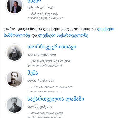
ნესტან კუპრავა
ჩამოუარე მდელოზე
ლამაზო ცეკვავ, ქართულო!...
უფრო
დიდი ზომის
ლექსები კატეგორიებიდან
ლექსები
სამშობლოზე
და
ლექსები საქართველოზე
თორნიკე ერისთავი
აკაკი წერეთელი
ვინ დასთვალოს ზღვაში ქვიშა
და ან ცაზე ვარსკვლავები?...
მუშა
ილია ჭავჭავაძე
«В труде проходит жизнь его
И не приносит ничего»....
საქართველოა ლამაზი
შიო მღვიმელი
მთა მთაზე როა მაღალი,
თავზე თოვლგადანაყარი,...