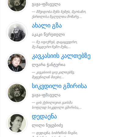
ვაჟა–ფშაველა
მშვიდობა შენს ნეშტს, მგოსანო,
ქართლისა წყლულთა მოზარე,...
ახალი გზა
აკაკი წერეთელი
ნუ იფიქრებ, დაგაყვედრო,
შე მაცდურო ჩემო მუზა,...
კავკასიის კალთებზე
ლუარა ჭანტურია
კავკასიის ცივ კალთებზე,
შეფენილან მთები;...
სიკვდილი გმირისა
ვაჟა–ფშაველა
ცის ქუხილივით გაისმა
სოფლად სიკვდილი გმირისა,...
დედაენა
ლილი ნუცუბიძე
დედაენა, სიბრძნის წიგნი,