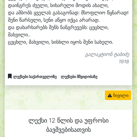
და
ინგ
რეს ძვე
ლი, სი
ხა
რუ
ლი მო
დის ა
ხა
ლი,
და ამ
ბობს ყვე
ლას გა
სა
გო
ნად: მსოფ
ლი
ო წყნა
რად!
შე
ნი წარ
სუ
ლი, სე
ნი ა
წყო იქ
ცა ა
რა
რად.
და და
ხარ
ხა
რებს შენს ნანგ
რე
ვებს: ცე
ცხლი,
მახ
ვი
ლი..
ცე
ცხლი, მახ
ვი
ლი, სისხ
ლი ი
ყოს შე
ნი სა
ხე
ლი.
გალაკტიონ ტაბიძე
1918
ლექსები საქართველოზე
ლექსები მშვიდობაზე
ჩივილი
ლექსი 12 წლის და უფროსი
ბავშვებისათვის