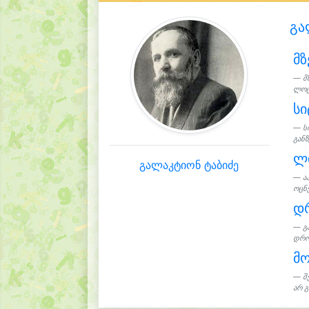
გა
მზ
მ
ლოც
სი
ს
განზ
ლ
გალაკტიონ ტაბიძე
ა
ოცნე
დრ
გ
დროშ
მო
შ
არ გ