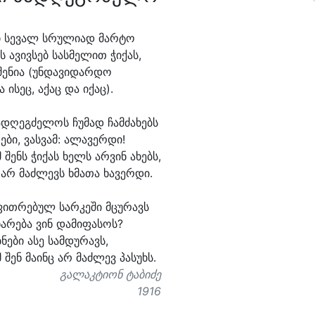
 სე
ვალ სრუ
ლი
ად მარ
ტო
ს ა
ვივ
სებ სას
მე
ლით ჭი
ქას,
შე
ნი
ა (უნ
და
ვი
დარ
დო
ა ი
სეც, ა
ქაც და ი
ქაც).
ა
დღეგ
ძე
ლოს ჩუ
მად ჩამ
ძა
ხებს
ე
ბი, ვას
ვამ: ა
ლა
ვერ
დი!
 შენს ჭი
ქას ხელს არ
ვინ ა
ხებს,
 არ მაძ
ლევს ხმა
თა ხა
ვერ
დი.
ფით
რე
ბულ სარ
კე
ში მცუ
რავს
ხა
რე
ბა ვინ და
მი
ფა
სოს?
ბ
ნე
ბი ა
სე სამ
დუ
რავს,
 შენ მა
ინც არ მაძ
ლევ პა
სუხს.
გალაკტიონ ტაბიძე
1916