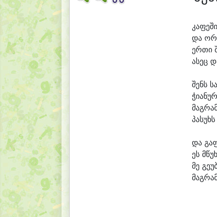
კა
ფე
ში
და ორ
ერ
თი 
ა
სეც დ
შენს ს
ჭი
ა
ნუ
რ
მაგ
რამ
პა
სუხს
და გა
ეს მწუ
მე გე
უ
მაგ
რამ