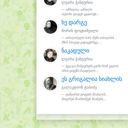
ლუარა ჭანტურია
აპრილია, აპრილი
თეთრი ფიფქი გვათოვს...
ხე დარგე
მორის ფოცხიშვილი
თბილისელი ხარ, შენს თბილისს
მზის სხივად გადაექარგე,-...
ნაკადული
ლუარა ჭანტურია
ტყე და მინდვრებს გარს რომ უვლის,
არის ციცქნა ნაკადული....
ეს გრიგალია სიახლის
გალაკტიონ ტაბიძე
ფანჯარას ტოტებს მიახლის,
მთვარეს მიართმევს ზიანებს,...