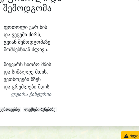
შემოდგომა
ფო
თო
ლი ვარ ხის
და ვე
ცე
მი ძირს,
გვი
ან შე
მოდ
გო
მა
ზე
მომ
ძებ
ნი
ან ძლივს.
მიყ
ვარს სით
ბო მზის
და სი
მაღ
ლე მთის,
ვე
თხო
ვე
ბი მზეს
და ცრემ
ლე
ბი მდის.
ლუარა ჭანტურია
ცენარეებზე
ლექსები ბუნებაზე
ჩივ