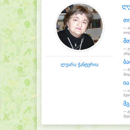
ლუ
თ
ა
თოვლ
მ
ღ
ამაყ
ბ
ლუარა ჭანტურია
ნ
მთვა
ია
ი
ჩქარ
მ
ტ
მუდა