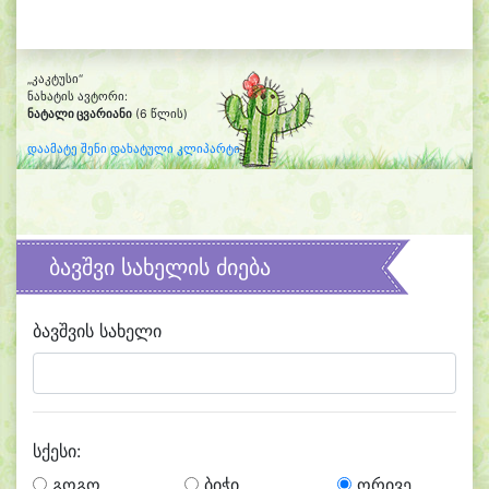
„კაკტუსი“
ნახატის ავტორი:
ნატალი ცვარიანი
(6 წლის)
დაამატე შენი დახატული კლიპარტი
ბავშვი სახელის ძიება
ბავშვის სახელი
სქესი:
გოგო
ბიჭი
ორივე