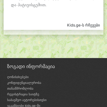
და პატივისცემით.
Kids.ge-ს რჩევები
ზოგადი ინფორმაცია
ღონისძიებები
კონფიდენციალურობა
თანამშრომლობა
რეგისტრაცია საიტზე
საბავშვო ავტორებისთვსი
ვაკანსიები kids.ge-ში