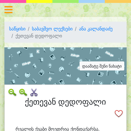
საწყისი
საბავშვო ლექსები
ანა კალანდაძე
ქეთევან დედოფალი
დაამატე შენი ნახატი
ქეთევან დედოფალი
რვა
ლის ქვა
ბი მო
ეთ
რი
ა ქონ
და
ქარ
სა,