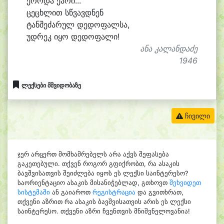
ქრო
და ქა
რი...
ცე
ცხლით სწვავდ
ნენ
ტან
შე
ძა
რულ დე
დოფალსა,
უდ
რეკ ი
ყო დე
დოფალი!
ანა კალანდაძე
1946
ლექსები მშვიდობაზე
ჩივილი
ჯერ არცერთ მომხამრებელს არა აქვს შეფასება
გაკეთებული. თქვენ როგორ გფიქრობთ, რა ასაკის
ბავშვისათვის შეიძლება იყოს ეს ლექსი საინტერესო?
საორიენტაციო ასაკის მისანიჭებლად, გთხოვთ
შეხვიდეთ
სისტემაში
ან გაიაროთ
რეგისტრაცია
და გვითხრათ,
თქვენი აზრით რა ასაკის ბავშვისათვის არის ეს ლექსი
საინტერესო. თქვენი აზრი ჩვენთვის მნიშვნელოვანია!