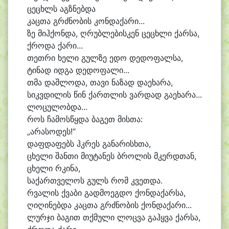
ცე
ცხლს აგზ
ნებ
და
კაც
თა გრძნო
ბის კონ
და
ქა
რი...
ზე მიჰ
ქონ
და, ღრუბ
ლე
ბის
კენ ცე
ცხლი ქარ
სა,
ქრო
და ქა
რი...
თეთ
რი ხე
ლი გულ
ზე ე
დო დე
დოფალსა,
ტი
ნად იდ
გა დე
დოფალი...
თმა დაშ
ლო
და, თა
ვი ნა
ზად და
ე
ხა
რა,
სიკვ
დი
ლის წინ ქართ
ლის ვარ
დად გა
ე
ხა
რა...
ლო
ცუ
ლობ
და...
როს ჩა
მოს
წყდა ბა
გეთ მის
თა:
„არასოდეს!“
დაფ
და
ფებს ჰკრეს გა
ნა
რისხ
თა,
ცხე
ლი შან
თი მი
უ
ტა
ნეს ბრო
ლის მკერდ
თან,
ცხე
ლი რკი
ნა,
სა
ქართ
ვე
ლოს გულს რომ კვეთ
და.
რვა
ლის ქვა
ბი გად
მო
ეგ
დო ქონ
და
ქარ
სა,
ღი
ღი
ნებ
და კაც
თა გრძნო
ბის ქონდაქა
რი...
ლურ
ჯი ბა
გით თქმუ
ლი ლოც
ვა გაჰყ
ვა ქარ
სა,