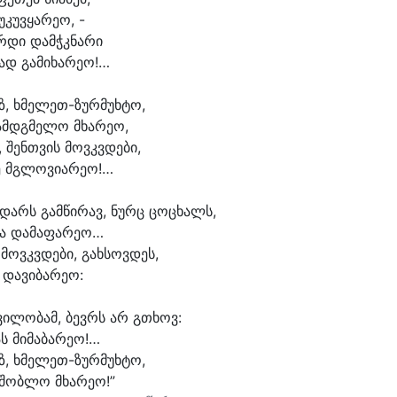
უ
კუვ
ყა
რე
ო, -
რ
დი დამჭკ
ნა
რი
ად გამიხარეო!…
ზ, ხმელეთ-ზურმუხტო,
ამდგ
მე
ლო მხა
რე
ო,
, შენთ
ვის მოვკვ
დე
ბი,
ე მგლოვი
არეო!…
ვდარს გამ
წი
რავ, ნურც ცო
ცხალს,
ა დამაფარეო…
 მოვკვ
დე
ბი, გახ
სოვ
დეს,
 და
ვი
ბა
რე
ო:
ვილობამ, ბევრს არ გ
თხოვ:
ას მიმაბარეო!…
ზ, ხმელეთ-ზურმუხტო,
შობ
ლო მხა
რე
ო!”