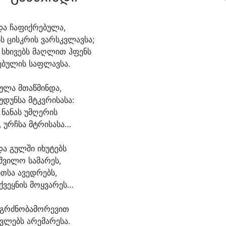
და ჩა
ფიქ
რე
ბუ
ლა,
ს ცისკ
რის ვარსკვ
ლავ
სა;
 სხი
ვებს მაღ
ლით ჰფენს
ე
ბუ
ლის საფ
ლავ
სა.
უ
ლა მთაწ
მინ
და,
უ
დუნ
სა მტკვრი
სა
სა:
 ნა
ნას უმ
ღე
რის
, ურჩ
სა მტრისასა…
და გულ
ში ი
ხუ
ტებს
შ
ვი
ლო სა
მა
რეს,
ით
სა ა
ვედ
რებს,
ქვეყ
ნის მოყვარეს…
 გრძნო
ბა
მო
რე
ვით
ვ
ლებს ა
რე
მა
რე
სა.