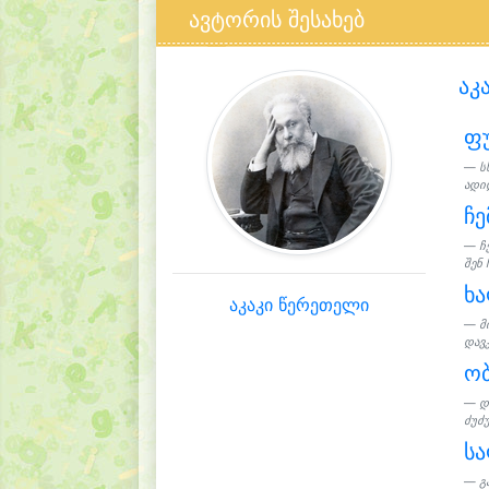
ავტორის შესახებ
აკ
ფ
ს
ადი
ჩე
ჩ
შენ 
ხ
აკაკი წერეთელი
მ
დავკ
ო
დ
ძუძუ
ს
გ