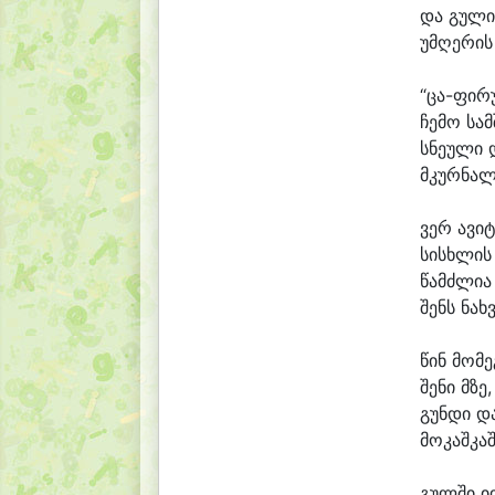
და გული
უმ
ღე
რის
“ცა-ფირ
ჩე
მო სამ
სნე
უ
ლი 
მკურ
ნა
ლ
ვერ ა
ვი
ტ
სისხ
ლის
წამძ
ლი
ა
შენს ნახ
წინ მო
მე
შე
ნი მზე,
გუნ
დი და
მოკაშკა
გულ
ში ი