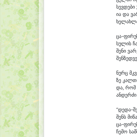
სევ
დე
ბი 
ი
ა და ვა
ხე
ლახ
ლ
ცა-ფირუ
სუ
ლის ჩ
შე
ნი ვარ
შენ
ზედ
ვ
ნურც მკ
ზე კალ
თ
და, რომ
ან
დერ
ძი
“დედა-შ
შენს მი
წ
ცა-ფირუ
ჩე
მო სამ