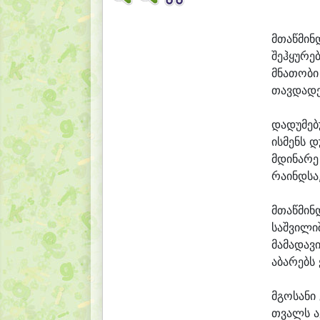
მთაწ
მინ
შეჰ
ყუ
რებ
მნა
თო
ბი
თავ
და
დ
და
დუ
მე
ბ
ის
მენს დ
მდი
ნა
რე
რა
ინდ
სა
მთაწ
მინ
საშ
ვი
ლი
მა
მა
და
ვ
ა
ბა
რებს 
მგო
სა
ნი
თვალს ა