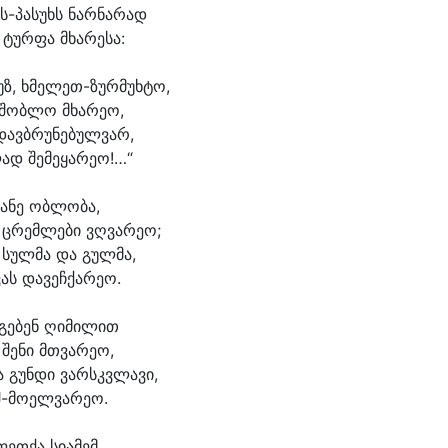
ს-პასუხს ნარ
ნა
რად
 ტურ
ფა მხა
რე
სა:
უზ, ხმელეთ-ზურმუხტო,
შობ
ლო მხა
რე
ო,
დავბ
რუ
ნე
ბულ
ვარ,
ად შემეყარეო!…“
ა
ნე ობ
ლო
ბა,
 ცრემ
ლე
ბი ვღვა
რე
ო;
 სულ
მა და გულ
მა,
ვას და
ვეჩ
ქა
რე
ო.
გე
ბენ ღი
მი
ლით
 შე
ნი მთვა
რე
ო,
 გუნ
დი ვარსკვ
ლა
ვი,
შ-მოელვარეო.
ფეთ
ქა სი
ა
მემ,