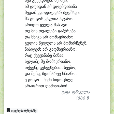
შენ გე
ვედ
რე
ბი ბე
ჩა
ვი,
იმ დღი
დან ამ დღემ
დი
სი
ნა
მუ
დამ ვყო
ფილ
ვარ ბედ
შა
ვი:
მა გო
გოს კალ
თა ა
ფა
რო,
ა
რი
დო ყვე
ლა მას ა
ვი.
თუ მის თვა
ლე
ბი გაჰქ
რე
ბა
და სხივს არ მო
მაყ
რი
ა
ნო,
გუ
ლის წყლულს არ მო
მირ
ჩე
ნენ,
ნის
ლებს არ გად
მიყ
რი
ა
ნო,
რაც ქვე
ყა
ნა
ზე მი
წა
ა,
სუ
ლამც მე მო
მაყ
რი
ა
ნო.
თქვენც გეხ
ვე
წე
ბით, ხე
ე
ბო,
და შენც, მდი
ნა
რევ ხმი
ა
ნო,
ე გო
გო - ჩე
მი სი
ცო
ცხლე -
ა
რაფ
რით და
მი
ზი
ა
ნო!
ვაჟა–ფშაველა
1886 წ.
ლექსები ბუნებაზე