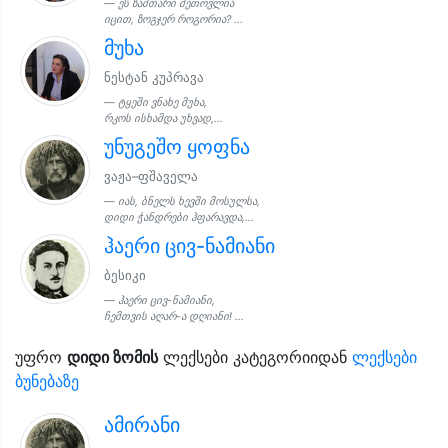
ეს ზამთარი მეთოვლია
იცით, ზოგჯერ როგორია? ...
მუხა
ნესტან კუპრავა
ტყეში ვნახე მუხა,
რკოს ისხამდა უხვად,...
უნუგეშო ყოფნა
ვაჟა–ფშაველა
იას, ბნელს ხევში მოსულსა,
დიდი ჭანდრები ჰფარავდა,...
ჰაერი ცივ-ნამიანი
ბესიკი
ჰაერი ცივ-ნამიანი,
ჩემთვის აღარ-ა დღიანი! ...
უფრო
დიდი ზომის
ლექსები კატეგორიიდან
ლექსები
ბუნებაზე
ამირანი