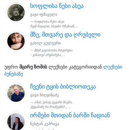
სოფლისა წესი ასეა
ვაჟა–ფშაველა
სოფლისა წესი ასეა:
ჩვენ წავალთ, სხვანი რჩებიან;...
მზე, მთვარე და ღრუბელი
ვასილ გულეური
მზემ გადასძახა მთვარესა:
- ვანათებ არემარესა, ...
უფრო
მცირე ზომის
ლექსები კატეგორიიდან
ლექსები
ბუნებაზე
ჩვენი ტყის ბიბლიოთეკა
გივი ჩიღვინაძე
იმას, ვისაც უყვარს წიგნი,
ქვეყანაზე რა მოაწყენს? _ ...
ირმები მთიდან ბარში ჩადიან
ნესტან კუპრავა