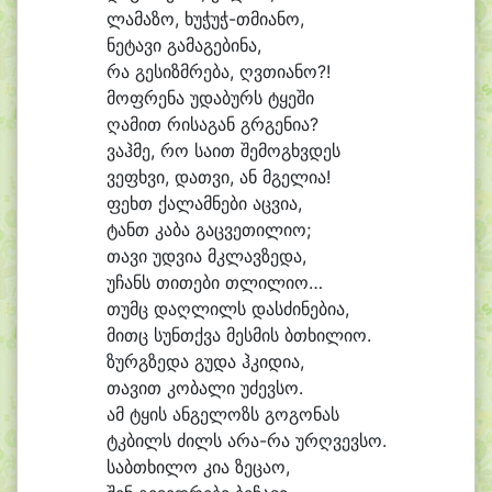
ლა
მა
ზო, ხუჭუჭ-თმიანო,
ნე
ტა
ვი გა
მა
გე
ბი
ნა,
რა გე
სიზმ
რე
ბა, ღვთი
ა
ნო?!
მოფ
რე
ნა უ
და
ბურს ტყე
ში
ღა
მით რი
სა
გან გრგე
ნი
ა?
ვაჰ
მე, რო სა
ით შე
მოგხვ
დეს
ვე
ფხვი, დათ
ვი, ან მგე
ლი
ა!
ფეხთ ქა
ლამ
ნე
ბი აც
ვი
ა,
ტანთ კა
ბა გაც
ვე
თი
ლი
ო;
თა
ვი უდ
ვი
ა მკლავ
ზე
და,
უ
ჩანს თი
თე
ბი თლილიო…
თუმც დაღ
ლილს დას
ძი
ნე
ბი
ა,
მითც სუნთქ
ვა მეს
მის ბ
თხი
ლი
ო.
ზურგ
ზე
და გუ
და ჰკი
დი
ა,
თა
ვით კო
ბა
ლი უ
ძევ
სო.
ამ ტყის ან
გე
ლოზს გო
გო
ნას
ტკბილს ძილს არა-რა ურღ
ვევ
სო.
საბ
თხი
ლო კი
ა ზე
ცა
ო,