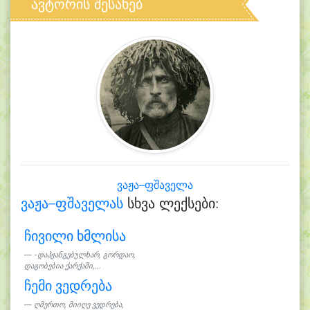
ავტორის შესახებ
ვაჟა–ფშაველა
ვაჟა–ფშაველას
სხვა ლექსები:
ჩივილი ხმლისა
-დაჰჟანგებულხარ, გორდაო,
დაგობებია ქარქაში,...
ჩემი ვედრება
ღმერთო, მიიღე ვედრება,