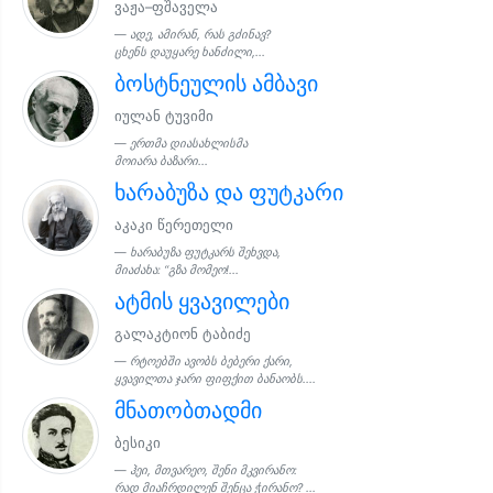
ვაჟა–ფშაველა
ადე, ამირან, რას გძინავ?
ცხენს დაუყარე ხანძილი,...
ბოსტნეულის ამბავი
იულან ტუვიმი
ერთმა დიასახლისმა
მოიარა ბაზარი...
ხარაბუზა და ფუტკარი
აკაკი წერეთელი
ხარაბუზა ფუტკარს შეხვდა,
მიაძახა: “გზა მომეო!...
ატმის ყვავილები
გალაკტიონ ტაბიძე
რტოებში ავობს ბებერი ქარი,
ყვავილთა ჯარი ფიფქით ბანაობს....
მნათობთადმი
ბესიკი
ჰეი, მთვარეო, შენი მკვირანო:
რად მიაჩრდილენ შენცა ჭირანო? ...