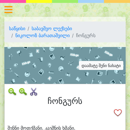
საწყისი
საბავშვო ლექსები
ნიკოლოზ ბარათაშვილი
ჩონგურს
დაამატე შენი ნახატი
ჩონგურს
შენ
ნი მოთქ
მა
ნი, კა
ეშ
ნის ხმა
ნი,