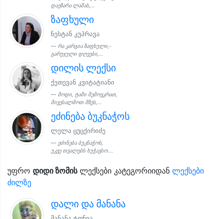
დაეზარა ლაშას,...
ზაფხული
ნესტან კუპრავა
რა კარგია ზაფხული,-
გარუჯული დღეები,...
დილის ლექსი
ქეთევან კვიტატიანი
მოდი, ტაში შემოვკრათ,
მივესალმოთ მზეს,...
ეძინება ბუკნაჭოს
ლელა ცუცქირიძე
ეძინება ბუკნაჭოს,
უკვე თვალებს ხუჭავსო....
უფრო
დიდი ზომის
ლექსები კატეგორიიდან
ლექსები
ძილზე
დალი და მანანა
მანანა ტონია