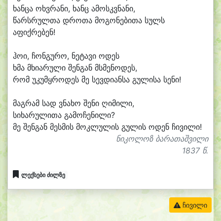
ხან
ცა ოხვ
რა
ნი, ხანც ა
მოსკვ
ნა
ნი,
წარს
რულ
თა დრო
თა მო
გო
ნე
ბი
თა სულს
ა
ფიქ
რე
ბენ!
ჰო
ი, ჩონ
გუ
რო, ნე
ტა
ვი ო
დეს
ხმა მხი
ა
რუ
ლი შენ
გან მსმენო
დეს,
რომ უკუმყრო
დეს მე სევ
დი
ან
სა გუ
ლი
სა სე
ნი!
მაგ
რამ სად ვნა
ხო შე
ნი ღი
მი
ლი,
სი
ხა
რუ
ლი
თა გა
მო
ჩე
ნი
ლი?
მე შენ
გან მეს
მის მოკ
ლუ
ლის გუ
ლის ო
დენ ჩი
ვი
ლი!
ნიკოლოზ ბარათაშვილი
1837 წ.
ლექსები ძილზე
ჩივილი