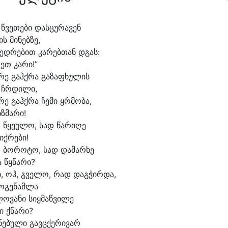
 წვე
თე
ბი დას
ცუ
რა
ვენ
ის მი
ნებ
ზე,
ვედ
რე
ბით კა
რებ
თან დგას:
ეთ კარი!”
რე გაჰქ
რა გა
ზა
ფხუ
ლის
 ჩრდი
ლი,
რე გაჰქ
რა ჩე
მი ყრმო
ბა,
იზ
მა
რი!
 წყე
უ
ლო, სად წა
რი
ღე
იქ
რე
ბი!
 ბო
რო
ტო, სად და
მარ
ხე
ა წყნა
რი?
ი, ოჰ, გვე
ლო, რად დაგ
ჭირ
და,
ო
გე
წამ
ლა
ლო
ვა
ნი სიყ
მაწ
ვი
ლე
ი ქნა
რი?
ნე
ბუ
ლი გავც
ქე
რი
ვარ