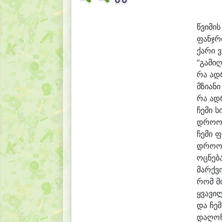
წვი
მის
ფანჯ
რ
ქა
რი 
“გა
მი
ღ
რა ად
მზი
ა
ნი
რა ად
ჩე
მი ს
დრო
ო
ჩე
მი ფ
დრო
ო
ოც
ნე
ბ
მარქ
ვ
რომ მ
ყვა
ვი
და ჩე
მ
და
ღო