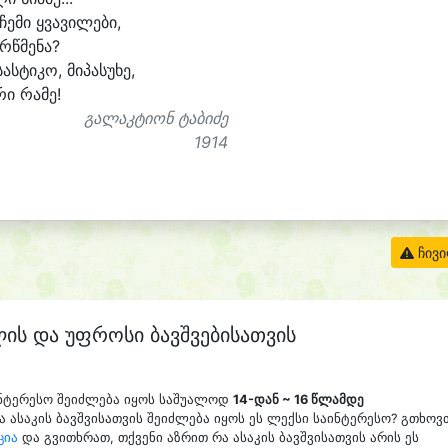
ჩე
მი ყვა
ვი
ლე
ბი,
 რწმე
ნა?
სას
ტი
კო, მი
პა
სუ
ხე,
რი რა
მე!
გალაკტიონ ტაბიძე
1914
ჩივ
ლის და უფროსი ბავშვებისათვის
აინტერესო შეიძლება იყოს საშუალოდ
14-დან ~ 16 წლამდე
 ასაკის ბავშვისათვის შეიძლება იყოს ეს ლექსი საინტერესო? გთხოვ
ცია
და გვითხრათ, თქვენი აზრით რა ასაკის ბავშვისათვის არის ეს