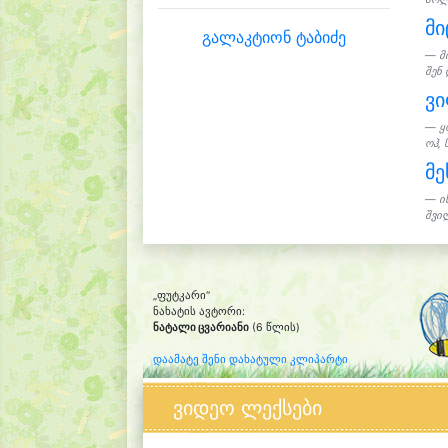
მი
გალაკტიონ ტაბიძე
მ
შენ 
ვ
ყ
ოჰ, 
მე
ი
შვილ
„ფუტკარი“
ნახატის ავტორი:
ნატალი ცვარიანი
(6 წლის)
დაამატე შენი დახატული კლიპარტი
ვიდეო ლექსები