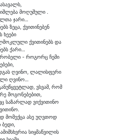
ა
სა
ვალს,
იშ
ლე
ბა მო
ღუ
შუ
ლი .
ელ
თა ჯა
რი...
ნებს ზე
ცა, ქვი
თი
ნე
ბენ
ს ხე
ე
ბი
ლ
მოკ
ლუ
ლი ქვი
თი
ნებს და
ნებს ქა
რი...
რო
ბე
ლი - რო
გორც ჩე
მი
ე
ბე
ბი,
დ
გას ღვი
ნო, ლა
ლის
ფე
რი
ლი ღვი
ნო...
გა
ნუ
წყვეტ
ლად, ვსვამ, რომ
რე მო
გო
ნე
ბე
ბით,
ც სა
ზარ
ლად ვიქ
ვი
თი
ნო
ვი
თი
ნო.
ად მო
მექ
ცა ა
სე უღვ
თოდ
ი ბე
დი,
ა
მიმსხვ
რი
ა სიყ
მაწ
ვი
ლის
ი სი
ა
მე...