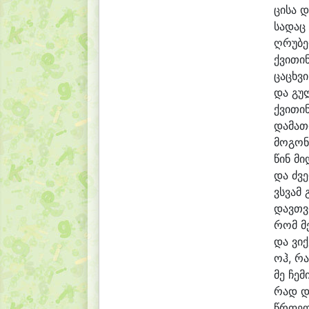
ცი
სა დ
სა
დაც 
ღრუ
ბ
ქვი
თი
ცა
ცხვი
და გუ
ქვი
თი
და
მათ
მო
გო
ნ
წინ მი
და ძვე
ვსვამ 
დავთვ
რომ მე
და ვიქ
ოჰ, რ
მე ჩე
მ
რად დ
წრფე
ლ