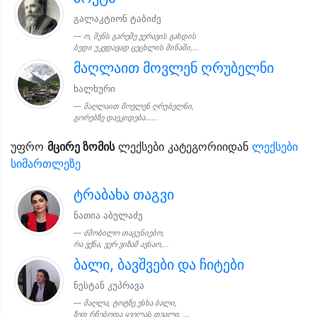
გალაკტიონ ტაბიძე
ო, შენს გარეშე ვერავის გახდის
ბედი უკვდავად ცეცხლის მინაში,...
მაღლაით მოვლენ ღრუბელნი
ხალხური
მაღლაით მოვლენ ღრუბელნი,
გორებზე დაეკიდება......
უფრო
მცირე ზომის
ლექსები კატეგორიიდან
ლექსები
სიმართლეზე
ტრაბახა თაგვი
ნათია აბულაძე
ძმობილო თაგუნიებო,
რა ვქნა, ვერ ვიზამ ავსაო,...
ბალი, ბავშვები და ჩიტები
ნესტან კუპრავა
მაღლა, ტოტზე ესხა ბალი,
ზედ რჩებოდა ყველას თვალი, ...