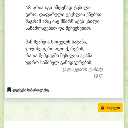
არ ა
რი
ა ი
გი იმ
დე
ნად ტკბი
ლი
დრო, და
ფა
რუ
ლი ცე
ცხლის ე
ნე
ბით,
მაგ
რამ არც ი
სე მწარწ აქვს კბი
ლი
სა
წამ
ლა
ვე
ბით და შეჩვე
ნე
ბით.
მან შე
აჩ
ვი
ა სო
ფელს სა
ტა
ნა,
ჯო
ჯო
ხე
თუ
რი ა
ლი ქუ
რე
ბის,
რა
თა შემ
დეგ
ში შესძ
ლის ა
ტა
ნა
უფ
რო სა
ში
ნელ გა
ნად
გუ
რე
ბის
გალაკტიონ ტაბიძე
1917
ლექსები სიმართლეზე
ჩივილი