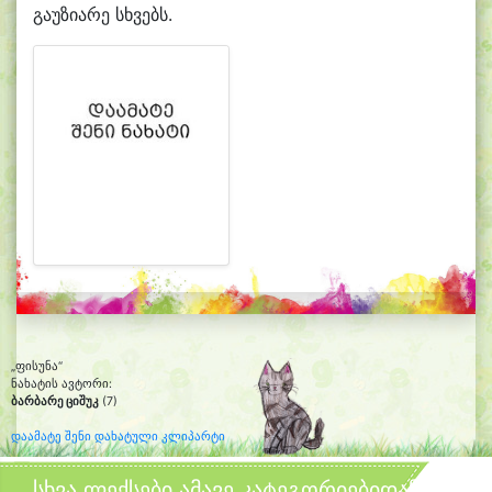
გაუზიარე სხვებს.
„ფისუნა“
ნახატის ავტორი:
ბარბარე ციშუკ
(7)
დაამატე შენი დახატული კლიპარტი
სხვა ლექსები ამავე კატეგორიებიდან