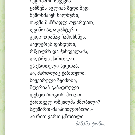
მე
გო
ბა
რი სწვე
ვი
ა.
ყან
წებს სცლი
ან ზე
დი ზედ,
შე
მოს
ძა
ხეს ხალ
ხუ
რი,
თავ
ში მსწრაფლ ა
უ
ვარ
დათ,
ღვი
ნო ა
ლა
დას
ტუ
რი.
კედ
ლი
და
ნაც ჩა
მოხს
ნეს,
ა
აჟ
ღე
რეს ფან
დუ
რი,
რ
წყილ
მა და ჭინჭ
ვე
ლამა,
და
უ
ა
რეს ქარ
თუ
ლი.
ეს ქარ
თუ
ლი სუფ
რაა,
ა
ი, მართ
ლაც ქარ
თუ
ლი,
სიყ
ვა
რუ
ლი ზე
ი
მობს,
მღე
რი
ან გა
ბად
რუ
ლი.
დე
ხეთ რო
გორ მი
ი
ღო,
ქართ
ველ რ
წყილ
მა ძმო
ბი
ლი?
სტუმართ-მასპინძლობითა,-
ა
ი რით ვართ ცნო
ბი
ლი.
მანანა ტონია