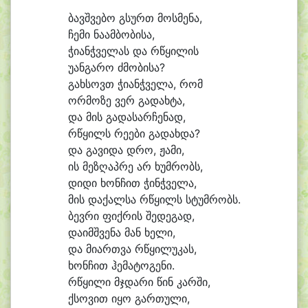
ბავშ
ვე
ბო გსურთ მოს
მე
ნა,
ჩე
მი ნა
ამ
ბო
ბი
სა,
ჭი
ანჭ
ვე
ლას და რ
წყი
ლის
უ
ან
გა
რო ძმო
ბი
სა?
გახ
სოვთ ჭი
ანჭ
ვე
ლა, რომ
ორ
მო
ზე ვერ გა
დახ
ტა,
და მის გა
და
სარ
ჩე
ნად,
რ
წყილს რე
ე
ბი გა
დახ
და?
და გა
ვი
და დრო, ჟა
მი,
ის მე
ზღაპ
რე არ ხუმ
რობს,
დი
დი ხონ
ჩით ჭინჭ
ვე
ლა,
მის და
ქალ
სა რ
წყილს სტუმ
რობს.
ბევ
რი ფიქ
რის შე
დე
გად,
და
იმშ
ვე
ნა მან ხე
ლი,
და მი
ართ
ვა რ
წყი
ლუ
კას,
ხონ
ჩით ჰე
მა
ტო
გე
ნი.
რ
წყი
ლი მჯდა
რი წინ კარ
ში,
ქსო
ვით ი
ყო გარ
თუ
ლი,