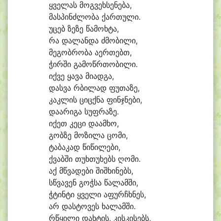
ყვე
ლას მოგ
ვეხ
სე
ნე
ბა,
მას
პინძ
ლო
ბა ქარ
თუ
ლი.
უ
ცებ ზე
ზე წა
მოხ
ტა,
რა და
ლან
და ძმო
ბი
ლი,
მე
გობ
რო
ბა ა
ერ
თებთ,
ჭირ
ში გა
მოწრ
თო
ბი
ლი.
იქ
ვე ყა
ვა მი
ად
გა,
დას
ვა რბი
ლად ფუ
თა
ზე,
კაკ
ლის ციცქ
ნა ფინჯ
ნე
ბი,
და
ა
რი
გა სუფ
რა
ზე.
ი
ქეთ კე
ცი და
ამ
ხო,
გობ
ზე მო
ზი
ლა ცო
მი,
ტა
ბა
კად წი
წი
ლე
ბი,
ქვაბ
ში თუხ
თუ
ხებს ღო
მი.
აქ მწვა
დე
ბი შიშ
ხი
ნებს,
სწვა
ვენ გოჭ
სა წა
ლამ
ში,
ჭტინ
ტი ყვე
ლი ა
ფურ
ჩხნეს,
არ დას
ტო
ვეს ხა
ლამ
ში.
რ
წყი
ლი დახ
ტის, კის
კი
სებს,