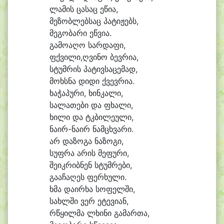
ლა
მის ცა
საც ე
წი
ა,
მე
ზობ
ლებ
საც პა
ტი
ჟებს,
მე
გო
ბა
რი ეწ
ვი
ა.
გა
მო
ა
ღო სარ
და
ფი,
ფქვილი,ღვი
ნო ბევ
რია,
სტუმ
რის პა
ტივ
სა
ცე
მად,
მოხს
ნა დი
დი ქვევ
რი
ა.
ხა
ჭა
პუ
რი, ხინ
კა
ლი,
სა
ლა
თე
ბი და ფხა
ლი,
ხი
ლი და ტკბი
ლე
უ
ლი,
ნა
ირ-ნა
ირ ნამ
ცხვა
რი.
არ და
ზო
გა ნა
ზო
გი,
სუფ
რა ა
რის მე
ფუ
რი,
შე
იკ
რიბ
ნენ სტუმ
რე
ბი,
გა
ა
ჩა
ღეს ფერ
ხუ
ლი.
ხმა და
ირ
ხა სო
ფელ
ში,
სახლ
ში ვერ ე
ტე
ვი
ან,
რ
წყილ
მა ლხი
ნი გა
მარ
თა,