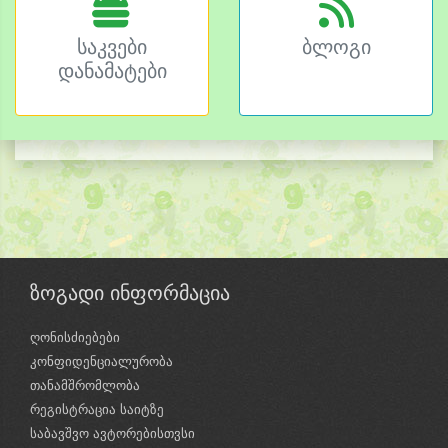
საკვები
ბლოგი
დანამატები
ზოგადი ინფორმაცია
ღონისძიებები
კონფიდენციალურობა
თანამშრომლობა
რეგისტრაცია საიტზე
საბავშვო ავტორებისთვსი