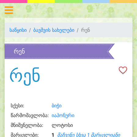
საწყისი
ბავშვის სახელები
რენ
რენ
რენ
სქესი:
ბიჭი
წარმომავლობა:
იაპონური
მნიშვნელობა:
ლოტოსი
მარცვლები:
1
მაჩვენე სხვა 1 მარცვლიანი