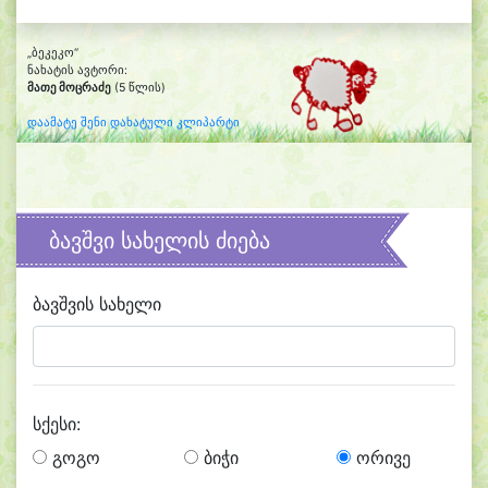
„ბეკეკო“
ნახატის ავტორი:
მათე მოცრაძე
(5 წლის)
დაამატე შენი დახატული კლიპარტი
ბავშვი სახელის ძიება
ბავშვის სახელი
სქესი:
გოგო
ბიჭი
ორივე