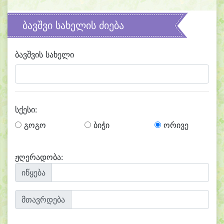
ბავშვი სახელის ძიება
ბავშვის სახელი
სქესი:
გოგო
ბიჭი
ორივე
ჟღერადობა:
იწყება
მთავრდება