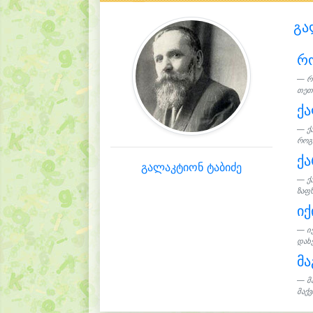
გა
რო
რ
თეთ
ქა
ქ
როგ
ქა
გალაკტიონ ტაბიძე
ქ
ზაფხ
იქ
ი
დახ
მა
მ
მაქვ