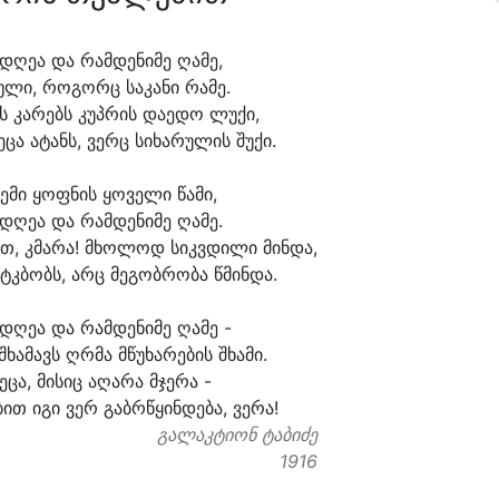
 დღე
ა და რამ
დე
ნი
მე ღა
მე,
უ
ლი, რო
გორც სა
კა
ნი რა
მე.
ს კა
რებს კუპ
რის და
ე
დო ლუ
ქი,
ე
ცა ა
ტანს, ვერც სი
ხა
რუ
ლის შუ
ქი.
ე
მი ყოფ
ნის ყო
ვე
ლი წა
მი,
 დღე
ა და რამ
დე
ნი
მე ღა
მე.
თ, კმა
რა! მხო
ლოდ სიკვ
დი
ლი მინ
და,
ატკ
ბობს, არც მე
გობ
რო
ბა წმინ
და.
 დღე
ა და რამ
დე
ნი
მე ღა
მე -
შხა
მავს ღრმა მწუ
ხა
რე
ბის შხა
მი.
ე
ცა, მი
სიც ა
ღა
რა მჯე
რა -
ბით ი
გი ვერ გაბრ
წყინ
დე
ბა, ვე
რა!
გალაკტიონ ტაბიძე
1916