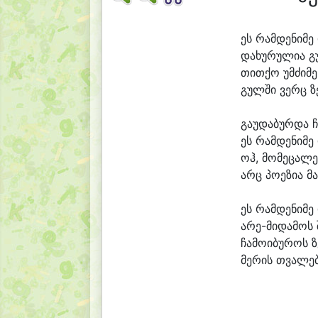
ეს რამ
დე
ნი
მე
და
ხუ
რუ
ლი
ა გ
თით
ქო უმ
ძი
მე
გულ
ში ვერც ზ
გა
უ
და
ბურ
და ჩ
ეს რამ
დე
ნი
მე
ოჰ, მო
მე
ცა
ლე
არც პო
ე
ზი
ა მ
ეს რამ
დე
ნი
მე
არე-მიდამოს 
ჩა
მო
ი
ბუ
როს ზ
მე
რის თვა
ლე