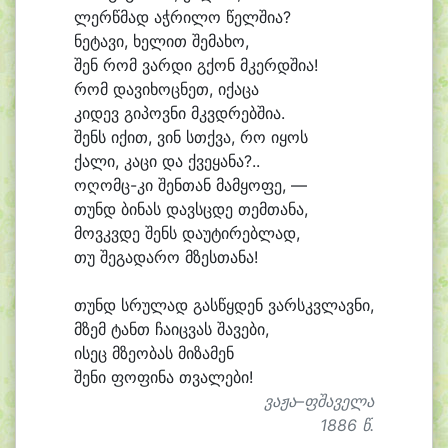
ლერწ
მად აჭ
რი
ლო წელ
ში
ა?
ნე
ტა
ვი, ხე
ლით შე
მა
ხო,
შენ რომ ვარ
დი გქონ მკერდ
ში
ა!
რომ და
ვი
ხოც
ნეთ, ი
ქა
ცა
კი
დევ გი
პოვ
ნი მკვდრებ
ში
ა.
შენს ი
ქით, ვინ სთქვა, რო ი
ყოს
ქა
ლი, კა
ცი და ქვე
ყა
ნა?..
ოღომც-კი შენ
თან მამ
ყო
ფე, —
თუნდ ბი
ნას დავსც
დე თემ
თა
ნა,
მოვკვ
დე შენს და
უ
ტი
რებ
ლად,
თუ შე
გა
და
რო მზეს
თა
ნა!
თუნდ სრუ
ლად გას
წყდენ ვარსკვ
ლავ
ნი,
მზემ ტანთ ჩა
იც
ვას შა
ვე
ბი,
ი
სეც მზე
ო
ბას მი
ზა
მენ
შე
ნი ფო
ფი
ნა თვა
ლე
ბი!
ვაჟა–ფშაველა
1886 წ.