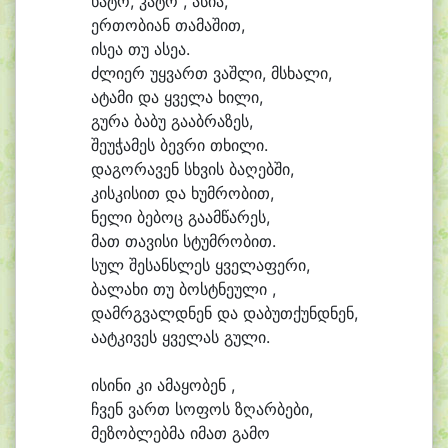
ხა
ტო, კა
ტო , ა
სი
ა,
ერ
თო
ბი
ან თა
მა
შით,
ი
სე
ა თუ ა
სე
ა.
ძლი
ერ უყ
ვართ ვაშ
ლი, მსხა
ლი,
ა
ტა
მი და ყვე
ლა ხი
ლი,
გუ
რა ბა
ბუ გა
აბ
რა
ზეს,
შე
უ
ჭა
მეს ბევ
რი თხი
ლი.
და
გო
რა
ვენ სხვის ბა
ღებ
ში,
კის
კი
სით და ხუმ
რო
ბით,
ნე
ლი ბე
ბოც გა
ამ
წა
რეს,
მათ თა
ვი
სი სტუმ
რო
ბით.
სულ შე
სანს
ლეს ყვე
ლაფერი,
ბა
ლა
ხი თუ ბოსტ
ნე
უ
ლი ,
დამრგ
ვალდ
ნენ და და
ბუთ
ქუნდ
ნენ,
ა
ატ
კი
ვეს ყვე
ლას გუ
ლი.
ი
სი
ნი კი ა
მა
ყო
ბენ ,
ჩვენ ვართ სო
ფოს ზღარ
ბე
ბი,
მე
ზობ
ლებ
მა ი
მათ გა
მო