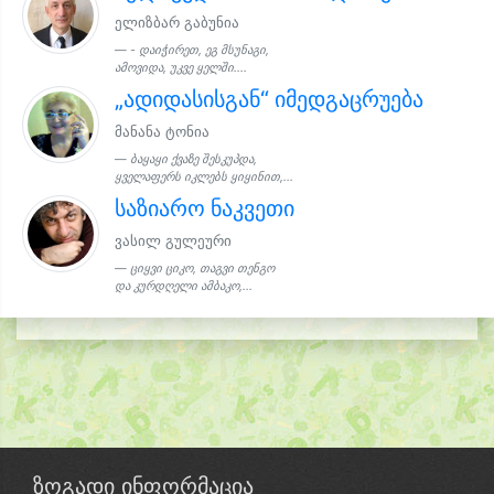
ელიზბარ გაბუნია
- დაიჭირეთ, ეგ მსუნაგი,
ამოვიდა, უკვე ყელში....
„ადიდასისგან“ იმედგაცრუება
მანანა ტონია
ბაყაყი ქვაზე შესკუპდა,
ყველაფერს იკლებს ყიყინით,...
საზიარო ნაკვეთი
ვასილ გულეური
ციყვი ციკო, თაგვი თენგო
და კურდღელი ამბაკო,...
ზოგადი ინფორმაცია