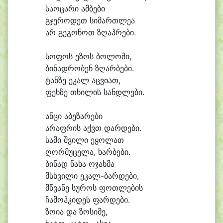
სა
ო
ცა
რი ამ
ბე
ბი
გჯე
რო
დეთ სი
მართ
ლე
ა
არ გე
გო
ნოთ ზღაპ
რე
ბი.
სო
ფოს ე
ზოს ბო
ლო
ში,
ბი
ნად
რო
ბენ ზღარ
ბე
ბი.
ტან
ზე ე
კალ აც
ვი
ათ,
ფეხ
ზე თხი
ლის სანდ
ლე
ბი.
ან
ცი ა
ბე
ზა
რე
ბი
ა
რაფ
რის აქვთ დარ
დე
ბი.
სა
მი შვი
ლი ე
ყო
ლათ
ღორ
მუ
ცე
ლა, ხარ
ბე
ბი.
ბი
ნად ნა
ხა ო
ჯახ
მა
მსხვი
ლი ე
კალ-ბარდები,
მწვა
ნე სუ
როს ფოთ
ლე
ბის
ჩა
მოჰ
კი
დეს ფარ
დე
ბი.
ზო
ი
ა და ზო
სი
მე,