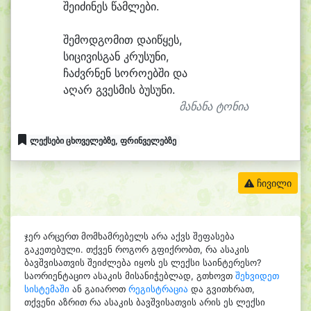
შე
ი
ძი
ნეს წამ
ლე
ბი.
შე
მოდ
გო
მით და
ი
წყეს,
სი
ცი
ვის
გან კრუ
სუ
ნი,
ჩაძვრ
ნენ სო
რო
ებ
ში და
ა
ღარ გვეს
მის ბუ
სუ
ნი.
მანანა ტონია
ლექსები ცხოველებზე, ფრინველებზე
ჩივილი
ჯერ არცერთ მომხამრებელს არა აქვს შეფასება
გაკეთებული. თქვენ როგორ გფიქრობთ, რა ასაკის
ბავშვისათვის შეიძლება იყოს ეს ლექსი საინტერესო?
საორიენტაციო ასაკის მისანიჭებლად, გთხოვთ
შეხვიდეთ
სისტემაში
ან გაიაროთ
რეგისტრაცია
და გვითხრათ,
თქვენი აზრით რა ასაკის ბავშვისათვის არის ეს ლექსი