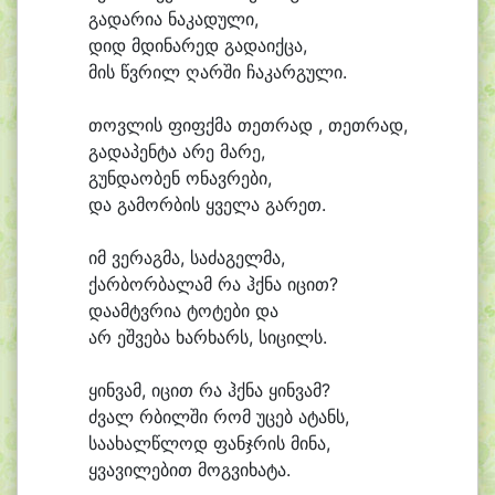
გა
და
რი
ა ნა
კა
დუ
ლი,
დიდ მდი
ნა
რედ გა
და
იქ
ცა,
მის წვრილ ღარ
ში ჩა
კარ
გუ
ლი.
თოვ
ლის ფიფქ
მა თეთ
რად , თეთ
რად,
გა
და
პენ
ტა ა
რე მა
რე,
გუნ
და
ო
ბენ ო
ნავ
რე
ბი,
და გა
მორ
ბის ყვე
ლა გა
რეთ.
იმ ვე
რაგ
მა, სა
ძა
გელ
მა,
ქარ
ბორ
ბა
ლამ რა ჰქნა ი
ცით?
და
ამტვ
რი
ა ტო
ტე
ბი და
არ ეშ
ვე
ბა ხარ
ხარს, სი
ცილს.
ყინ
ვამ, ი
ცით რა ჰქნა ყინ
ვამ?
ძვალ რბილ
ში რომ უ
ცებ ა
ტანს,
სა
ა
ხალწ
ლოდ ფანჯ
რის მი
ნა,
ყვა
ვი
ლე
ბით მოგ
ვი
ხა
ტა.