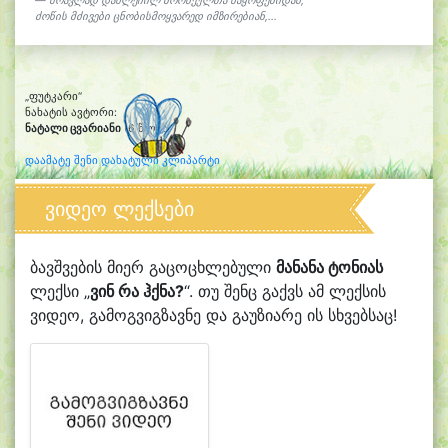
მრავლად დახლეჩილ ბროწეულთა ნაყოფებიდან,
ძოწის მძივები ცნობისმოყვარედ იმზირებიან,...
„ფუტკარი“
ნახატის ავტორი:
ნატალი ცვარიანი
(6 წლის)
დაამატე შენი დახატული კლიპარტი
ვიდეო ლექსები
ბავშვების მიერ გაცოცხლებული
მანანა ტონიას
ლექსი „
ვინ რა ჰქნა?
“. თუ შენც გაქვს ამ ლექსის
ვიდეო, გამოგვიგზავნე და გაუზიარე ის სხვებსაც!