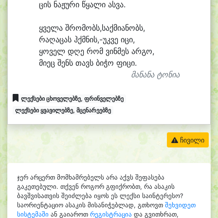
ცის ნა
ჟუ
რი წყა
ლი ას
ვა.
ყვე
ლა შრომობს,საქმიანობს,
რა
ღა
ცას ჰქმნის,-უკვე ი
ცი,
ყო
ველ დღე რომ ვინ
მეს არ
გო,
მი
ეც შენს თავს ბი
ჭო ფი
ცი.
მანანა ტონია
ლექსები ცხოველებზე, ფრინველებზე
ლექსები ყვავილებზე, მცენარეებზე
ჩივილი
ჯერ არცერთ მომხამრებელს არა აქვს შეფასება
გაკეთებული. თქვენ როგორ გფიქრობთ, რა ასაკის
ბავშვისათვის შეიძლება იყოს ეს ლექსი საინტერესო?
საორიენტაციო ასაკის მისანიჭებლად, გთხოვთ
შეხვიდეთ
სისტემაში
ან გაიაროთ
რეგისტრაცია
და გვითხრათ,