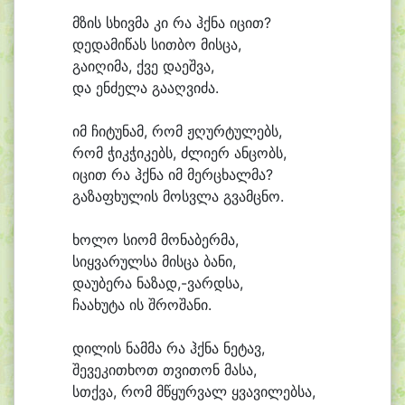
მზის სხივ
მა კი რა ჰქნა ი
ცით?
დე
და
მი
წას სით
ბო მის
ცა,
გა
ი
ღი
მა, ქვე და
ეშ
ვა,
და ენ
ძე
ლა გა
აღ
ვი
ძა.
იმ ჩი
ტუ
ნამ, რომ ჟღურ
ტუ
ლებს,
რომ ჭიკ
ჭი
კებს, ძლი
ერ ან
ცობს,
ი
ცით რა ჰქნა იმ მერ
ცხალ
მა?
გა
ზა
ფხუ
ლის მოსვ
ლა გვამც
ნო.
ხო
ლო სი
ომ მო
ნა
ბერ
მა,
სიყ
ვა
რულ
სა მის
ცა ბა
ნი,
და
უ
ბე
რა ნაზად,-ვარდსა,
ჩა
ა
ხუ
ტა ის შრო
შა
ნი.
დი
ლის ნამ
მა რა ჰქნა ნე
ტავ,
შე
ვე
კი
თხოთ თვი
თონ მა
სა,
სთქვა, რომ მ
წყურ
ვალ ყვა
ვი
ლებ
სა,