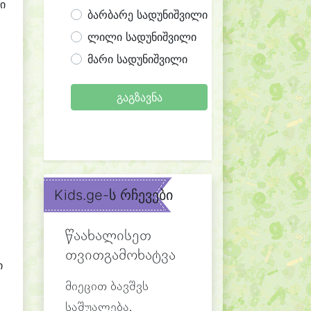
ი
ბარბარე სადუნიშვილი
ლილი სადუნიშვილი
მარი სადუნიშვილი
გაგზავნა
Kids.ge-ს რჩევები
წაახალისეთ
თვითგამოხატვა
ი
მიეცით ბავშვს
საშუალება,