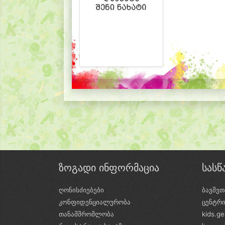
ზოგადი ინფორმაცია
სას
ღონისძიებები
ბავშვთ
კონფიდენციალურობა
ცენტრ
თანამშრომლობა
kids.g