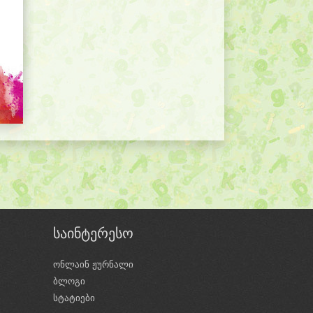
საინტერესო
ონლაინ ჟურნალი
ბლოგი
ი
სტატიები