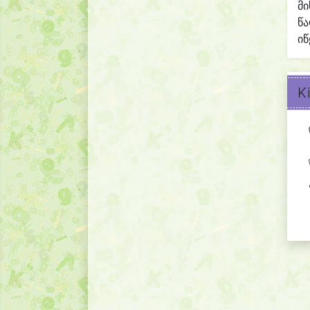
მი
წ
იწ
K