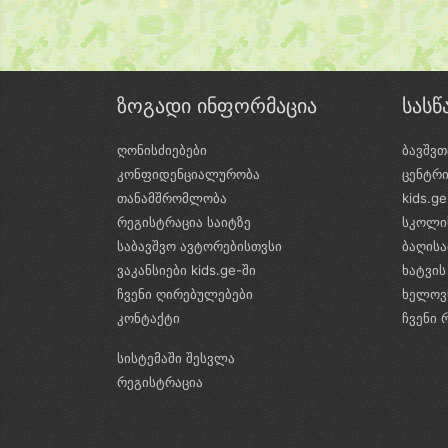
ზოგადი ინფორმაცია
სას
ღონისძიებები
ბავშვთ
კონფიდენციალურობა
ცენტრ
თანამშრომლობა
kids.g
რეგისტრაცია საიტზე
სკოლი
საბავშვო ავტორებისთვსი
ბაღის
ვაკანსიები kids.ge-ში
ხატვის
ჩვენი ღირებულებები
ხელოვ
კონტაქტი
ჩვენი 
სისტემაში შესვლა
რეგისტრაცია