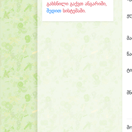
გახსნილი გაქვთ ანგარიში,
შედით
სისტემაში.
ჟ
მ
წ
ტი
მნ
მო