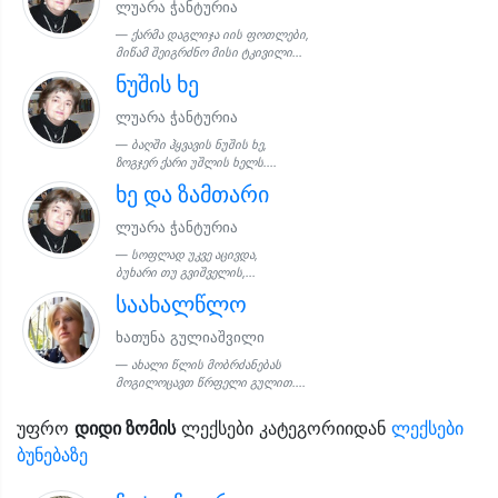
ლუარა ჭანტურია
ქარმა დაგლიჯა იის ფოთლები,
მიწამ შეიგრძნო მისი ტკივილი...
ნუშის ხე
ლუარა ჭანტურია
ბაღში ჰყვავის ნუშის ხე,
ზოგჯერ ქარი უშლის ხელს....
ხე და ზამთარი
ლუარა ჭანტურია
სოფლად უკვე აცივდა,
ბუხარი თუ გვიშველის,...
საახალწლო
ხათუნა გულიაშვილი
ახალი წლის მობრძანებას
მოგილოცავთ წრფელი გულით....
უფრო
დიდი ზომის
ლექსები კატეგორიიდან
ლექსები
ბუნებაზე