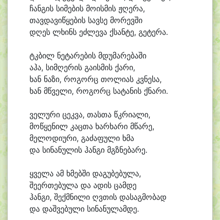
ჩან
გის სი
მე
ბის მო
ის
მის ჟღე
რა,
თავ
და
ვი
წყე
ბის სავ
სე მო
რევ
ში
დღეს ლხინს ეძ
ლე
ვა ქსან
ტე, გე
ტე
რა.
ტკბილ ნე
ტა
რე
ბის მდუ
მა
რე
ბა
ში
ა
ჰა, სიმ
ღე
რის გა
ის
მის ქა
რი,
ხან ნა
ზი, რო
გორც თო
ლი
ას კვნე
სა,
ხან მწვე
ლი, რო
გორც სა
ტა
ნის ქნა
რი.
ვე
ლუ
რი ცეკ
ვა, თას
თა წკრი
ა
ლი,
მო
წყე
ნილ კაც
თა ხარ
ხა
რი მწა
რე,
მე
ლო
დი
უ
რი, გა
ძა
ფუ
ლი ხმა
და სი
ნა
ნუ
ლის ჰან
გი მგზნე
ბა
რე.
ყვე
ლა ამ ხმებ
ში და
გუ
ბე
ბუ
ლა,
შე
ერ
თე
ბუ
ლა და ა
დის ცამ
დე
ჰან
გი, შექმ
ნი
ლი ღვთის და
საგ
მო
ბად
და დაშ
ვე
ბუ
ლი სი
ნა
ნუ
ლამ
დე.