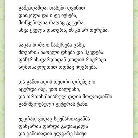
გა
შუ
ა
ღამ
და. თა
სე
ბი ღვი
ნით
და
ი
ცა
ლა და ი
სევ ივ
სე
ბა,
მო
წყე
ნილია რა
ღაც გე
ტე
რა,
სხვა ყვე
ლა დათვ
რა, ის კი არ თვრე
ბა.
სა
ცა
ა ხომ
ლი ჩაჰქ
რე
ბა ცა
ზე,
მთვა
რის ნა
თე
ლი დნე
ბა და ჰკვდე
ბა.
ფანჯ
რის ფარ
დი
დან დი
ლის რიჟ
რა
ჟი
აღ
მო
სავ
ლე
თით ოდ
ნავ იღვ
რე
ბა.
და განთია
დის თეთ
რი ღრუ
ბე
ლი
ა
ცურ
და ი
სე, ვით ი
ალ
ქა
ნი,
და თრთის მხი
ა
რულ დღის მო
ლო
დინ
ში
გა
შიშვ
ლე
ბუ
ლი გე
ტე
რას ტა
ნი.
უ
ეც
რად ვი
ღაც სტუ
მარ
თა
გან
მა
ფან
ჯა
რას ფარ
და გა
და
ა
ცა
ლა
და განთია
დის ელ
ვა
რე სხი
ვი