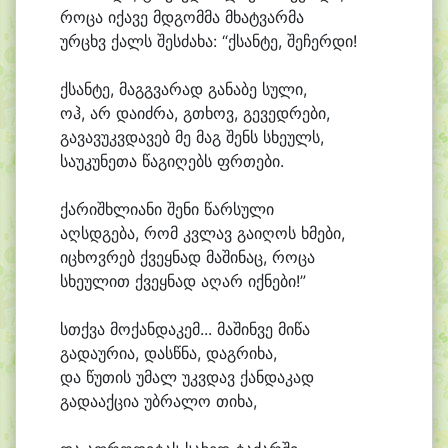
რო
ცა ი
ქა
ვე მდგომ
მა მხატ
ვარ
მა
ურ
ცხვ ქალს შეს
ძა
ხა: “ქსან
ტე, შე
ჩერ
დი!
ქსან
ტე, მაგგ
ვა
რად გა
ნა
ბე სუ
ლი,
ოჰ, არ და
იძ
რა, გ
თხოვ, გე
ვედ
რე
ბი,
გა
ვა
ვუკვ
და
ვებ მე მაგ შენს სხე
ულს,
სა
უ
კუ
ნე
თა წა
გი
ღებს ფრთე
ბი.
ქა
რიშხლიანი შე
ნი წარსუ
ლი
აღსდ
გე
ბა, რომ კვლავ გა
ი
ღოს ხმე
ბი,
ი
ცხოვ
რებ ქვეყ
ნად მა
ში
ნაც, რო
ცა
სხე
უ
ლით ქვეყ
ნად ა
ღარ იქნები!”
სთქვა მო
ქან
და
კემ... მა
შინ
ვე მი
წა
გა
და
უ
რი
ა, დასწ
ნა, დაგ
რი
ხა,
და წუ
თის უ
მალ უკვ
დავ ქან
და
კად
გა
და
აქ
ცი
ა უბ
რა
ლო თი
ხა,