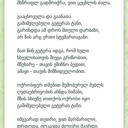
მსწრაფლ გად
მო
იჭ
რა, ვით ცე
ცხლის ძა
ლა.
გა
ა
ცხო
ვე
ლა და გა
ა
ნა
თა
გა
შიშვ
ლე
ბუ
ლი გე
ტე
რას ტა
ნი,
გა
რინდ
და ამ დროს მთე
ლი დარ
ბა
ზი,
არ ზის არც ერ
თი სტუ
მარ
თა
გა
ნი.
მათ წინ გე
ტე
რა იდ
გა, რომ სუ
ლი
სხე
უ
ლი
სათ
ვის მი
ე
ცა გრძნო
ბით,
მწუ
ხა
რე - თა
ვის უ
მიზ
ნო ბე
დით,
ა
მა
ყი - თა
ვის მიმ
ზიდ
ვე
ლო
ბით.
ოქ
როს
ფერ თმე
ბით შე
მო
ბუ
რულ შუბლს
ღვთა
ებ
რი
ვო
ბის აჩნ
და ნი
შა
ნი,
მზის სხივ
ზე თით
ქოს ოქ
რო
სი ი
ყო
გა
შიშვ
ლე
ბუ
ლი გე
ტე
რას ტა
ნი.
იმგ
ვა
რად თეთ
რი, ვით მარ
მა
რი
ლო,
თრთო
და, ტო
კავ
და ძლი
ე
რი მკერ
დი,