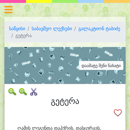
საწყისი
საბავშვო ლექსები
გალაკტიონ ტაბიძე
გეტერა
დაამატე შენი ნახატი
გეტერა
ღა
მის ლე
გენ
და დაჰქ
რის, დას
ცუ
რავს,