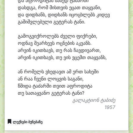
და აფ
რო
დი
ტას სა
ხედ ტა
ძარ
ში
დასდ
გა, რომ მისთ
ვის ე
ცათ თაყ
ვა
ნი,
და დიდ
ხანს, დიდ
ხანს ი
ცო
ცხლებს კი
დევ
გა
შიშვ
ლე
ბუ
ლი გე
ტე
რას ტა
ნი.
გა
მოგ
ვიქ
რო
ლებს ძვე
ლი ფიქ
რე
ბი,
ოდ
ნავ შე
არ
ხევს ოც
ნე
ბის აკ
ვანს.
არ
ვინ ი
კი
თხავს, თუ რას ჩავ
დი
ვართ,
არ
ვინ ი
კი
თხავს, თუ ვის ვცემთ თაყ
ვანს,
ან რო
მელს ვხე
დავთ ამ ერთ სა
ხე
ში
ან რა
ა ჩვე
ნი ლოც
ვის სა
გა
ნი,
წმი
და ტა
ძარ
ში თვით აფ
რო
დი
ტა
თუ სა
თაყ
ვა
ნო გე
ტე
რას ტა
ნი?
გალაკტიონ ტაბიძე
1957
ლექსები ბუნებაზე