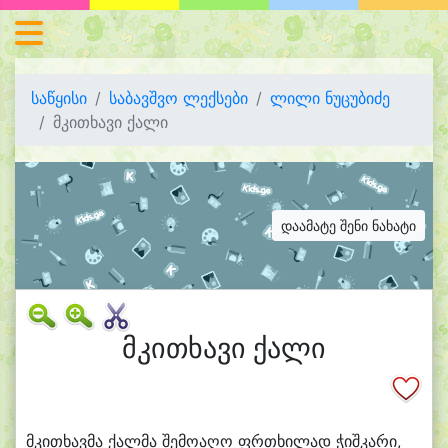
საწყისი
საბავშვო ლექსები
ლილი ნუცუბიძე
მკითხავი ქალი
დაამატე შენი ნახატი
მკითხავი ქალი
მკი
თხავ
მა ქალ
მა შე
მო
ა
ღო ფრ
თხი
ლად ჭიშ
კა
რი,