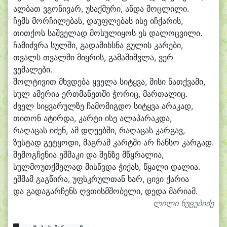
ალ
ბათ ვგო
ნი
ვარ, უ
საქ
მუ
რი, ან
და მოც
ლი
ლი.
ჩემს მორ
ჩი
ლე
ბას, და
უფ
ლე
ბას ი
სე იჩ
ქა
რის,
თით
ქოს საშ
ვე
ლად მო
სუ
ლი
ყოს ეს და
ლოც
ვი
ლი.
ჩა
მიძვ
რა სულ
ში, გა
და
მიხს
ნა გუ
ლის კა
რე
ბი,
თვალს თვალ
ში მიყ
რის, გა
მა
შიშვ
ლა, ვერ
ვე
მა
ლე
ბი.
შოლ
ტი
ვით მხვდე
ბა ყვე
ლა სი
ტყვა, მი
სი ნათქ
ვა
მი,
სულ ა
მე
რი
ა ერთ
მა
ნეთ
ში ჭო
რიც, მარ
თა
ლიც.
ძველ სიყ
ვა
რულ
ზე ჩა
მო
მიგ
დო სი
ტყვა ა
რა
კად,
თი
თონ ა
ტირ
და, კარ
ტი ი
სე ა
ლა
პა
რაკ
და,
რა
ღა
ცას ი
ძენ, ამ დღე
ებ
ში, რა
ღა
ცას კარ
გავ,
ზუს
ტად გე
ტყო
დი, მაგ
რამ კარტ
ში არ ჩან
სო კარ
გად.
შე
მოგ
ჩე
ნი
ა ეშ
მა
კი და შენ
ზე მ
წყრა
ლი
ა,
სულ
მო
უთქ
მე
ლად მისწვ
და ჭი
ქას, წყა
ლი და
ლი
ა.
ეშ
მამ გაგ
წი
რა, უფსკ
რულ
თან ხარ, ცი
ვი ქა
რი
ა
და გა
და
გარ
ჩენს ღვთისმ
შო
ბე
ლი, დე
და მა
რი
ამ.
ლილი ნუცუბიძე