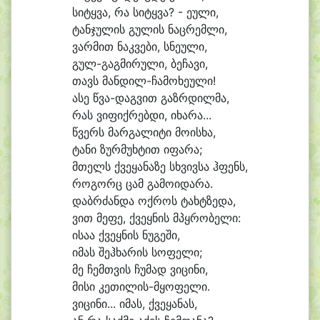
სი
ტყვა, რა სი
ტყვა? - ე
უ
ლი,
ტან
ჯუ
ლის გუ
ლის ნაც
რემ
ლი,
ვარ
მით ნაკ
ვე
ბი, სნე
უ
ლი,
გულ-გაგმირული, ბე
ჩა
ვი,
თავს მანდილ-ჩამოხე
უ
ლი!
ა
სე წვა-დაგვით გაზრ
დილ
მა,
რას ვი
ფიქ
რებ
დი, ი
ხა
რა...
წვერს მარ
გა
ლი
ტი მო
ის
ხა,
ტა
ნი ზურ
მუხ
ტით ი
ფა
რა;
მთელს ქვე
ყა
ნა
ზე სხვივ
სა ჰფენს,
რო
გორც ცამ გა
მო
ი
და
რა.
დაბრ
ძან
და ოქ
როს ტახტ
ზე
და,
ვით მე
ფე, ქვეყ
ნის მ
პყრო
ბე
ლი:
ი
სა
ა ქვეყ
ნის ნუ
გე
ში,
ი
მას შეჰ
ხა
რის სო
ფე
ლი;
მე ჩემთ
ვის ჩუ
მად ვი
ცი
ნი,
მი
სი კეთილის-მყოფელი.
ვი
ცი
ნი... ი
მას, ქვე
ყა
ნას,