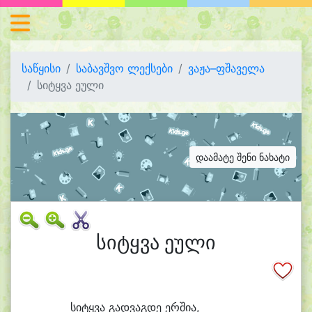
საწყისი
საბავშვო ლექსები
ვაჟა–ფშაველა
სიტყვა ეული
დაამატე შენი ნახატი
სიტყვა ეული
სი
ტყვა გად
ვაგ
დე ერ
ში
ა,