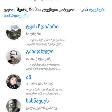
უფრო
მცირე ზომის
ლექსები კატეგორიიდან
ლექსები
სიმართლეზე
ტყის ზღაპარი
ხალხური
პატარა ხეს დიდ ხემ უთხრა:
„აღარა მსურს მე ხე მერქვას,...
გაზაფხული
ილია ჭავჭავაძე
ტყემ მოისხა ფოთოლი,
აგერ მერცხალიც ჭყივის, ...
კუ
ლუარა ჭანტურია
კუს ნაბიჯით მიდის კუ და
თითქოს არსად ეჩქარება,...
სასწაულს
გალაკტიონ ტაბიძე