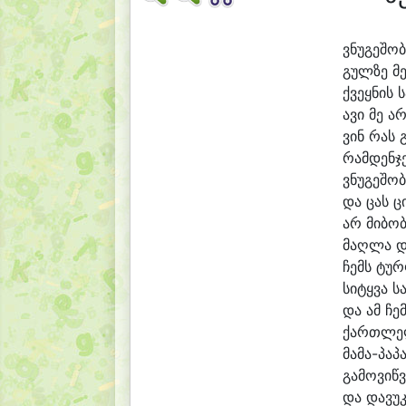
ვნუ
გე
შობ
გულ
ზე მ
ქვეყ
ნის 
ა
ვი მე ა
რ
ვინ რას 
რამ
დენ
ჯ
ვნუ
გე
შობ
და ცას ც
არ მი
ბო
მაღ
ლა დ
ჩემს ტურ
სი
ტყვა ს
და ამ ჩე
ქართლელ
მამა-პაპ
გა
მო
ვიწ
ვ
და და
ვუ