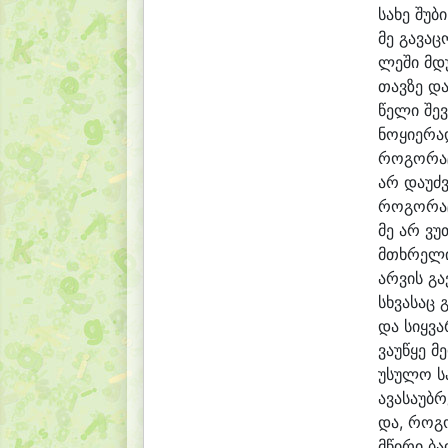
სა
ხე შუ
ბ
მე გა
ვა
ც
ლე
ში მდ
თავ
ზე დ
წე
ლი შე
ვ
ნო
ყი
ე
რად
რო
გო
რა
არ და
უძ
რო
გო
რა
მე არ ვუ
მ
თხრე
ლი
არ
ვის გა
სხვა
საც 
და სიყ
ვა
ვა
უ
წყე მ
უ
სუ
ლო ს
ა
ვა
სა
უბ
რ
და, რო
გ
მწი
რი ბა