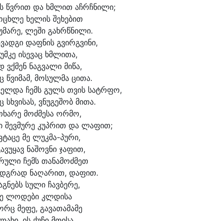
ის წვრით და ხმლით აჩრჩ
ნი
ლი;
ო
ცხლე ხე
ლის შე
ხე
ბით
უ
მა
რე, ლე
ში გახრწ
ნი
ლი.
ა
ვად
გი დაფ
ნის გვირგ
ვი
ნი,
უმ
კე ი
სე
ვაც ხმლი
თა,
 ვქმენ ნაგ
ვა
ლი მი
წა,
ც წვი
მამ, მო
სულ
მა ცი
თა.
ველ
და ჩემს გულს თვის სატრ
ფო,
ც სხვი
სას, ვნუ
გე
შობ მი
თა.
თხა
რე მოძ
მე
სა ორ
მო,
 შევ
მუ
რე კუპ
რით და ლა
ფით;
ვ
ტა
ცე მე ლუკმა-პური,
გა
ვუ
ყავ ნა
შოვ
ნი ჯა
ფით,
რუ
ლი ჩემს თა
ნა
მოძ
მეთ
ედგ
რად ნა
ღა
რით, და
ფით.
აგ
ნებს სუ
ლი ჩავ
ბე
რე,
ე ლო
დე
ბი კლდი
სა
ორც მე
ფე, გა
ვა
თა
მა
მე
ლა
ხი, ის ქუ
ჩი მთი
სა.