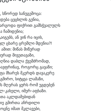
, სწო
რედ სა
ნუ
გე
შო
ცა:
ე
დე
ბა ცე
ცხლის გე
ნი
ა,
სარ
გო
და ფიქ
რით გამსჭ
ვა
ლულს
ა ჩა
მი
დე
ნი
ა;
გა
ი
გებს, ან ვინ რა ი
ცის,
ელ ცხა
რე ცრემ
ლი მდე
ნი
ა?!
 ა
მით: მი
წას მი
წუ
რად
ი
უ
რად მი
ვე
თა
ვა
ზი,
ბღნი
ა დაბ
ლა ქვემძ
რო
მად,
ავფ
რი
ნავ, რო
გორც გა
ვა
ზი;
ფა მხა
რეს მკერდს და
ვა
კე
რე
აგ
მი
რო, სი
ტყვა ლა
მა
ზი,
მს მღე
რას ყურს რომ უგ
დე
ბენ
-კახელი, იმერ-აფხაზი.
ათა აკლ
და
მე
ბი
დან
ი
ე გმირ
თა აჩრ
დი
ლი
კოც
ნე ი
მათ მკლა
ვე
ბი,