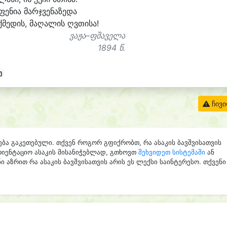
ფე
ნი
ა მარჯ
ვე
ნა
ზე
და
ქ
მე
დის, მა
ღა
ლის ღვთი
სა!
ვაჟა–ფშაველა
1894 წ.
ე
ჩივ
ება გაკეთებული. თქვენ როგორ გფიქრობთ, რა ასაკის ბავშვისათვის
რიენტაციო ასაკის მისანიჭებლად, გთხოვთ
შეხვიდეთ სისტემაში
ან
ი აზრით რა ასაკის ბავშვისათვის არის ეს ლექსი საინტერესო. თქვენი