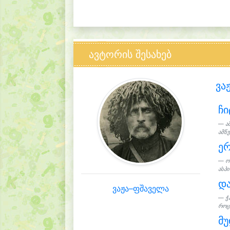
ავტორის შესახებ
ვა
ჩი
ა
ამწვ
ერ
ო
ასპი
და
ვაჟა–ფშაველა
ჭ
როც
მ