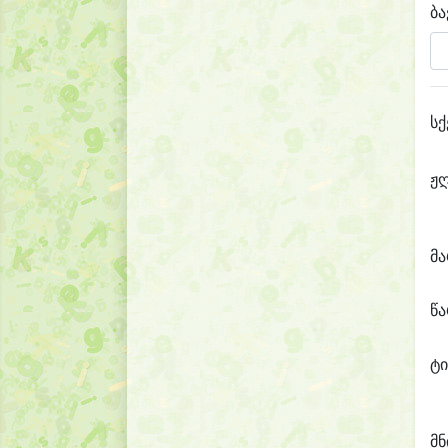
ბა
სქ
ჟ
მ
წ
ტი
მნ