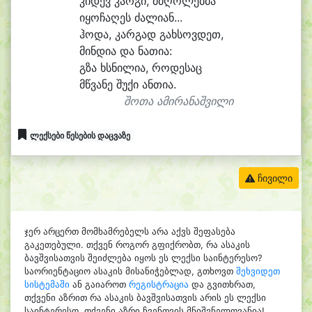
კი
დევ კარ
გი, მძღო
ლებ
მა
ი
ყო
ჩა
ღეს ძა
ლი
ან...
ჰო
და, კარ
გად გახ
სოვ
დეთ,
მინ
დი
ა და ნა
თი
ა:
გზა ხსნი
ლი
ა, რო
დე
საც
მწვა
ნე შუ
ქი ან
თი
ა.
შოთა ამირანაშვილი
ლექსები წესების დაცვაზე
ჩივილი
ჯერ არცერთ მომხამრებელს არა აქვს შეფასება
გაკეთებული. თქვენ როგორ გფიქრობთ, რა ასაკის
ბავშვისათვის შეიძლება იყოს ეს ლექსი საინტერესო?
საორიენტაციო ასაკის მისანიჭებლად, გთხოვთ
შეხვიდეთ
სისტემაში
ან გაიაროთ
რეგისტრაცია
და გვითხრათ,
თქვენი აზრით რა ასაკის ბავშვისათვის არის ეს ლექსი
საინტერესო. თქვენი აზრი ჩვენთვის მნიშვნელოვანია!