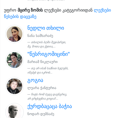
უფრო
მცირე ზომის
ლექსები კატეგორიიდან
ლექსები
წესების დაცვაზე
ნედლი თხილი
ნანა სამხარაძე
თხილის ბღში შევიპარეთ,
მე, შოთა და ქეთია,...
"წესრიგომიცინი"
მარიამ წიკლაური
თუ არ იბან საპნით ხელებს,
იწეპებ და იკრობ...
გოგია
ლუარა ჭანტურია
ჩიტს რომ ბუდე დაუნგრიე,
არ გრცხვენია გოგია?...
ქურდბაცაცა ბაჭია
ნოდარ დუმბაძე