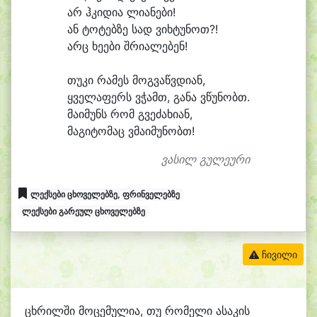
არ ჰკი
დი
ა ლი
ა
ნე
ბი!
ან ტო
ტებ
ზე სად ვიხ
ტუ
ნოთ?!
არც ხე
ე
ბი შრი
ა
ლე
ბენ!
თუ
კი რა
მეს მოგ
ვაწვ
დი
ან,
ყვე
ლა
ფერს ვჭამთ, გა
ნა ვწუ
ნობთ.
მა
ი
მუნს რომ გვე
ძა
ხი
ან,
მა
გი
ტო
მაც ვმა
ი
მუ
ნობთ!
ვასილ გულეური
ლექსები ცხოველებზე, ფრინველებზე
ლექსები გარეულ ცხოველებზე
ჩივილი
ცხრილში მოცემულია, თუ რომელი ასაკის