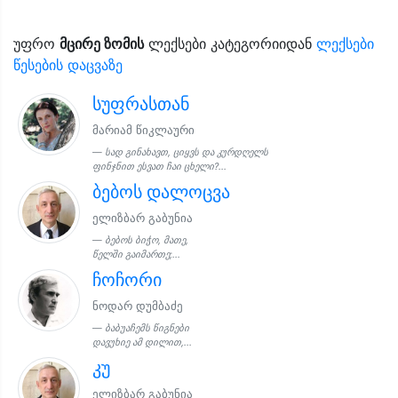
უფრო
მცირე ზომის
ლექსები კატეგორიიდან
ლექსები
წესების დაცვაზე
სუფრასთან
მარიამ წიკლაური
სად გინახავთ, ციყვს და კურდღელს
ფინჯნით ესვათ ჩაი ცხელი?...
ბებოს დალოცვა
ელიზბარ გაბუნია
ბებოს ბიჭო, მათე,
წელში გაიმართე;...
ჩოჩორი
ნოდარ დუმბაძე
ბაბუაჩემს წიგნები
დავუხიე ამ დილით,...
კუ
ელიზბარ გაბუნია