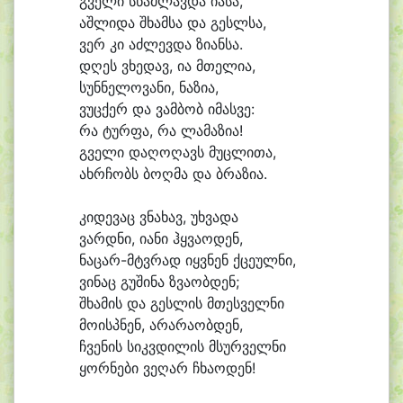
გვე
ლი სწამ
ლავ
და ი
ა
სა,
აშ
ლი
და შხამ
სა და გესლ
სა,
ვერ კი აძ
ლევ
და ზი
ან
სა.
დღეს ვხე
დავ, ი
ა მთელი
ა,
სუნ
ნე
ლო
ვა
ნი, ნაზი
ა,
ვუც
ქერ და ვამ
ბობ ი
მას
ვე:
რა ტურ
ფა, რა ლამაზი
ა!
გვე
ლი და
ღო
ღავს მუც
ლი
თა,
ახრ
ჩობს ბოღ
მა და ბრაზი
ა.
კი
დე
ვაც ვნა
ხავ, უხ
ვა
და
ვარდ
ნი, ი
ანი ჰყვა
ო
დენ,
ნაცარ-მტვრად იყვ
ნენ ქცე
ულ
ნი,
ვი
ნაც გუ
ში
ნა ზვა
ობ
დენ;
შხა
მის და გეს
ლის მთეს
ველ
ნი
მო
ისპ
ნენ, ა
რა
რა
ობ
დენ,
ჩვე
ნის სიკვ
დი
ლის მსურ
ველ
ნი
ყორ
ნე
ბი ვე
ღარ ჩხა
ო
დენ!