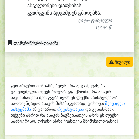
ან
გე
ლო
ზე
ბი დაფ
ნი
სას
გვირგ
ვინს ად
გამ
დენ გმი
რებ
სა.
ვაჟა–ფშაველა
1906 წ.
ლექსები წესების დაცვაზე
ჩივილი
ჯერ არცერთ მომხამრებელს არა აქვს შეფასება
გაკეთებული. თქვენ როგორ გფიქრობთ, რა ასაკის
ბავშვისათვის შეიძლება იყოს ეს ლექსი საინტერესო?
საორიენტაციო ასაკის მისანიჭებლად, გთხოვთ
შეხვიდეთ
სისტემაში
ან გაიაროთ
რეგისტრაცია
და გვითხრათ,
თქვენი აზრით რა ასაკის ბავშვისათვის არის ეს ლექსი
საინტერესო. თქვენი აზრი ჩვენთვის მნიშვნელოვანია!