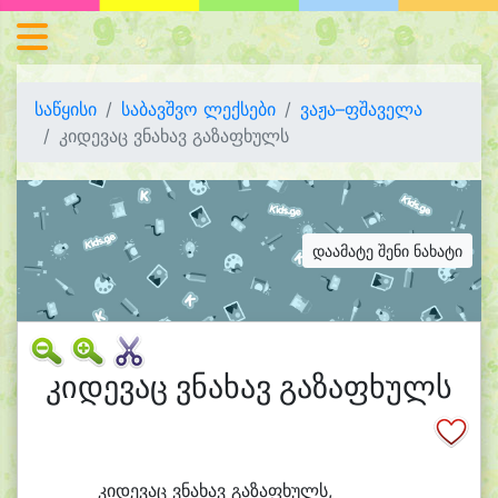
საწყისი
საბავშვო ლექსები
ვაჟა–ფშაველა
კიდევაც ვნახავ გაზაფხულს
დაამატე შენი ნახატი
კიდევაც ვნახავ გაზაფხულს
კი
დე
ვაც ვნა
ხავ გა
ზა
ფხულს,