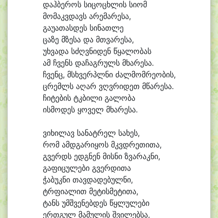
დაჰ
ბე
როს სი
ცო
ცხლის სი
ომ
მო
მაკვ
დავს ა
რე
მა
რე
სა,
გა
უ
ა
თას
დეს სი
ნათ
ლე
ცა
ზე მზე
სა და მთვა
რე
სა,
უხ
ვა
და სძღვნი
დენ წყა
ლო
ბას
ამ ჩვენს და
ჩაგ
რულს მხა
რე
სა.
ჩვენც, მსხვერპლ
ნი ძალ
მომ
რე
ო
ბის,
ცრემლს ა
ღარ ვღვრი
დეთ მწა
რე
სა.
ჩი
ტე
ბის ტკბი
ლი გა
ლო
ბა
ის
მო
დეს ყო
ველ მხა
რე
სა.
ვი
ხი
ლავ სა
ნატ
რელ სა
ხეს,
რომ ამდ
გა
რი
ყოს მკვდრე
თი
თა,
გვერდს ედგ
ნენ მის
ნი ზვა
რაკ
ნი,
გა
ფი
ცუ
ლე
ბი გვერ
დი
თა
ჭა
ბუკ
ნი თავ
და
დე
ბულ
ნი,
ტრფი
ალით მე
ტის
მე
ტი
თა,
ტანს უმშ
ვე
ნებ
დეს წყლუ
ლე
ბი
ერთ
გულ მა
მუ
ლის შვი
ლებ
სა,