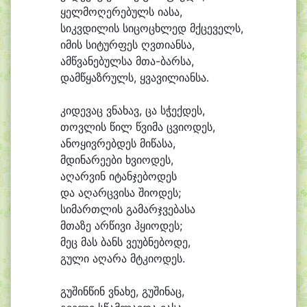
ყელ
მო
ღე
რე
ბულს ი
ა
სა,
სიკვ
დი
ლის სი
ცო
ცხლედ მქცე
ველს,
ი
მის სი
ტურ
ფეს ღვთი
ან
სა,
ამწ
ვა
ნე
ბულ
სა მთა-ბარსა,
დამ
წყაზ
რულს, ყვა
ვი
ლი
ან
სა.
კი
დე
ვაც ვნა
ხავ, ცა სჭექ
დეს,
თოვ
ლის წილ წვი
მა ცვი
ო
დეს,
ა
ნო
ყივ
რებ
დეს მი
წა
სა,
მდი
ნა
რე
ე
ბი ხვი
ო
დეს,
ა
ღარ
ვინ ი
ტან
ჯე
ბო
დეს
და ა
ღარც
ვი
სა ში
ო
დეს;
სი
მართ
ლის გა
მარჯ
ვე
ბა
სა
მთა
ზე არ
წი
ვი ჰყი
ო
დეს;
მეც მას ბანს ვე
უბ
ნე
ბო
დე,
გუ
ლი ა
ღა
რა მტკი
ო
დეს.
გუ
შინ
წინ ვნა
ხე, გუ
ში
ნაც,