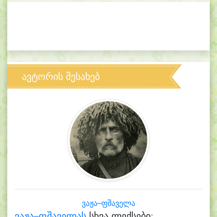
ავტორის შესახებ
ვაჟა–ფშაველა
ვაჟა–ფშაველას
სხვა ლექსები: